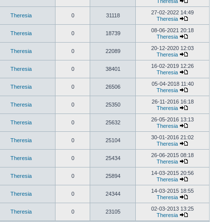
Theresia
27-02-2022 14:49
Theresia
0
31118
Theresia
08-06-2021 20:18
Theresia
0
18739
Theresia
20-12-2020 12:03
Theresia
0
22089
Theresia
16-02-2019 12:26
Theresia
0
38401
Theresia
05-04-2018 11:40
Theresia
0
26506
Theresia
26-11-2016 16:18
Theresia
0
25350
Theresia
26-05-2016 13:13
Theresia
0
25632
Theresia
30-01-2016 21:02
Theresia
0
25104
Theresia
26-06-2015 08:18
Theresia
0
25434
Theresia
14-03-2015 20:56
Theresia
0
25894
Theresia
14-03-2015 18:55
Theresia
0
24344
Theresia
02-03-2013 13:25
Theresia
0
23105
Theresia