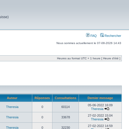
uisse)
FAQ
Rechercher
Nous sommes actuellement le 07-08-2026 14:43
Heures au format UTC + 1 heure [ Heure d’été ]
Auteur
Réponses
Consultations
Dernier message
05-06-2022 16:09
Theresia
0
60114
Theresia
27-02-2022 15:04
Theresia
0
33678
Theresia
27-02-2022 14:59
Theresia
0
32230