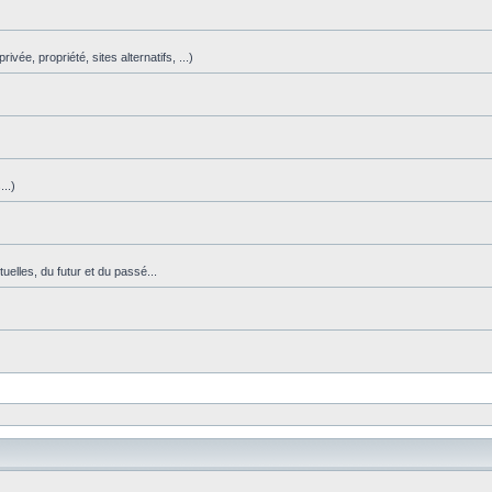
vée, propriété, sites alternatifs, ...)
)
..)
uelles, du futur et du passé...