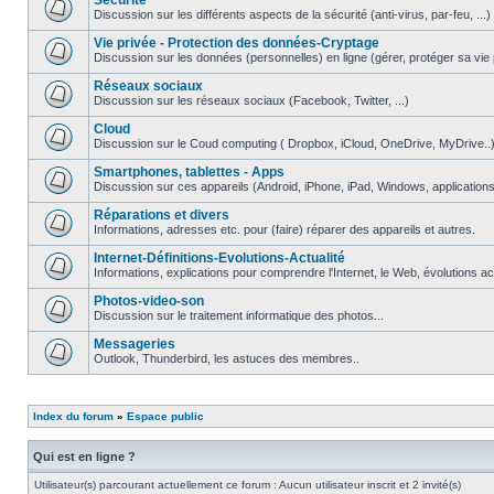
Securite
Discussion sur les différents aspects de la sécurité (anti-virus, par-feu, ...)
Vie privée - Protection des données-Cryptage
Discussion sur les données (personnelles) en ligne (gérer, protéger sa vie pri
Réseaux sociaux
Discussion sur les réseaux sociaux (Facebook, Twitter, ...)
Cloud
Discussion sur le Coud computing ( Dropbox, iCloud, OneDrive, MyDrive..
Smartphones, tablettes - Apps
Discussion sur ces appareils (Android, iPhone, iPad, Windows, applications.
Réparations et divers
Informations, adresses etc. pour (faire) réparer des appareils et autres.
Internet-Définitions-Evolutions-Actualité
Informations, explications pour comprendre l'Internet, le Web, évolutions act
Photos-video-son
Discussion sur le traitement informatique des photos...
Messageries
Outlook, Thunderbird, les astuces des membres..
Index du forum
»
Espace public
Qui est en ligne ?
Utilisateur(s) parcourant actuellement ce forum : Aucun utilisateur inscrit et 2 invité(s)