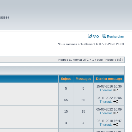
uisse)
FAQ
Rechercher
Nous sommes actuellement le 07-08-2026 20:03
Heures au format UTC + 1 heure [ Heure d’été ]
Sujets
Messages
Dernier message
15-07-2016 16:36
5
5
Theresia
03-11-2022 19:06
65
65
Theresia
05-06-2022 16:09
15
15
Theresia
02-11-2018 16:47
4
4
Theresia