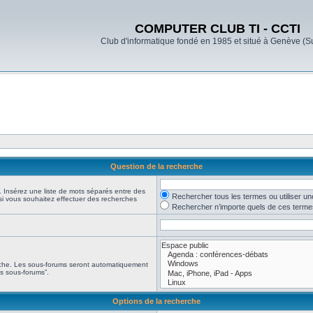
COMPUTER CLUB TI - CCTI
Club d'informatique fondé en 1985 et situé à Genève (S
Question de la recherche
. Insérez une liste de mots séparés entre des
Rechercher tous les termes ou utiliser u
 si vous souhaitez effectuer des recherches
Rechercher n’importe quels de ces terme
erche. Les sous-forums seront automatiquement
es sous-forums”.
Options de la recherche