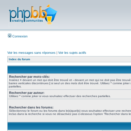
Connexion
Voir les messages sans réponses
|
Voir les sujets actifs
Index du forum
Rechercher par mots-clés:
Insérez
+
devant un mot qui doit être trouvé et
-
devant un mot qui ne doit pas être trouvé
barres verticales discontinues
|
si seul un des mots doit être trouvé. Utilisez * comme joker
partielles.
Rechercher par auteur:
Utilisez * comme joker si vous souhaitez effectuer des recherches partielles.
Rechercher dans les forums:
Sélectionnez le forum ou les forums dans le(s)quel(s) vous souhaitez effectuer une rech
inclus dans la recherche si vous ne désactivez pas ci-dessous l’option “Rechercher dans l