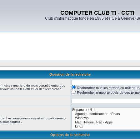
COMPUTER CLUB TI - CCTI
Club d'informatique fondé en 1985 et situé à Genève (S
Question de la recherche
. Insérez une liste de mots séparés entre des
Rechercher tous les termes ou utiliser u
 si vous souhaitez effectuer des recherches
Rechercher n’importe quels de ces terme
erche. Les sous-forums seront automatiquement
es sous-forums”.
Options de la recherche