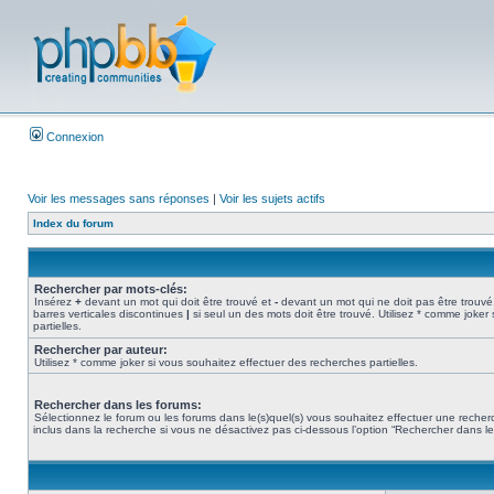
Connexion
Voir les messages sans réponses
|
Voir les sujets actifs
Index du forum
Rechercher par mots-clés:
Insérez
+
devant un mot qui doit être trouvé et
-
devant un mot qui ne doit pas être trouvé
barres verticales discontinues
|
si seul un des mots doit être trouvé. Utilisez * comme joker
partielles.
Rechercher par auteur:
Utilisez * comme joker si vous souhaitez effectuer des recherches partielles.
Rechercher dans les forums:
Sélectionnez le forum ou les forums dans le(s)quel(s) vous souhaitez effectuer une rech
inclus dans la recherche si vous ne désactivez pas ci-dessous l’option “Rechercher dans l