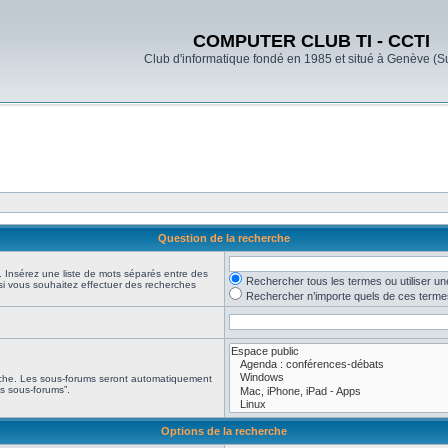
COMPUTER CLUB TI - CCTI
Club d'informatique fondé en 1985 et situé à Genève (S
Question de la recherche
. Insérez une liste de mots séparés entre des
Rechercher tous les termes ou utiliser u
 si vous souhaitez effectuer des recherches
Rechercher n’importe quels de ces terme
erche. Les sous-forums seront automatiquement
es sous-forums”.
Options de la recherche