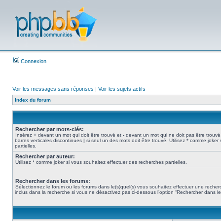
Connexion
Voir les messages sans réponses
|
Voir les sujets actifs
Index du forum
Rechercher par mots-clés:
Insérez
+
devant un mot qui doit être trouvé et
-
devant un mot qui ne doit pas être trouvé
barres verticales discontinues
|
si seul un des mots doit être trouvé. Utilisez * comme joker
partielles.
Rechercher par auteur:
Utilisez * comme joker si vous souhaitez effectuer des recherches partielles.
Rechercher dans les forums:
Sélectionnez le forum ou les forums dans le(s)quel(s) vous souhaitez effectuer une rech
inclus dans la recherche si vous ne désactivez pas ci-dessous l’option “Rechercher dans l