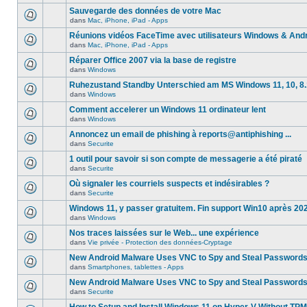
Sauvegarde des données de votre Mac
dans
Mac, iPhone, iPad - Apps
Réunions vidéos FaceTime avec utilisateurs Windows & And
dans
Mac, iPhone, iPad - Apps
Réparer Office 2007 via la base de registre
dans
Windows
Ruhezustand Standby Unterschied am MS Windows 11, 10, 8.1
dans
Windows
Comment accelerer un Windows 11 ordinateur lent
dans
Windows
Annoncez un email de phishing à reports@antiphishing ...
dans
Securite
1 outil pour savoir si son compte de messagerie a été piraté
dans
Securite
Où signaler les courriels suspects et indésirables ?
dans
Securite
Windows 11, y passer gratuitem. Fin support Win10 après 20
dans
Windows
Nos traces laissées sur le Web... une expérience
dans
Vie privée - Protection des données-Cryptage
New Android Malware Uses VNC to Spy and Steal Password
dans
Smartphones, tablettes - Apps
New Android Malware Uses VNC to Spy and Steal Password
dans
Securite