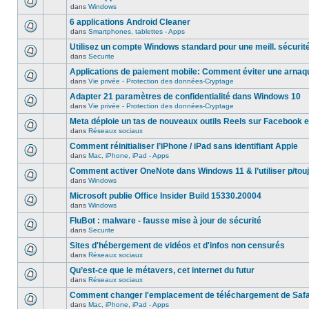
dans
Windows
6 applications Android Cleaner
dans
Smartphones, tablettes - Apps
Utilisez un compte Windows standard pour une meill. sécurit
dans
Securite
Applications de paiement mobile: Comment éviter une arnaq
dans
Vie privée - Protection des données-Cryptage
Adapter 21 paramètres de confidentialité dans Windows 10
dans
Vie privée - Protection des données-Cryptage
Meta déploie un tas de nouveaux outils Reels sur Facebook e
dans
Réseaux sociaux
Comment réinitialiser l’iPhone / iPad sans identifiant Apple
dans
Mac, iPhone, iPad - Apps
Comment activer OneNote dans Windows 11 & l’utiliser p/touj
dans
Windows
Microsoft publie Office Insider Build 15330.20004
dans
Windows
FluBot : malware - fausse mise à jour de sécurité
dans
Securite
Sites d'hébergement de vidéos et d'infos non censurés
dans
Réseaux sociaux
Qu’est-ce que le métavers, cet internet du futur
dans
Réseaux sociaux
Comment changer l'emplacement de téléchargement de Safa
dans
Mac, iPhone, iPad - Apps