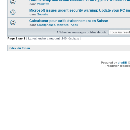
How to Setup and Install Windows 11 on Hyper-V Without TPM
dans
Windows
Microsoft issues urgent security warning: Update your PC i
dans
Securite
Calculateur pour tarifs d‘abonnement en Suisse
dans
Smartphones, tablettes - Apps
Afficher les messages publiés depuis:
Page
1
sur
8
[ La recherche a retourné 240 résultats ]
Index du forum
Powered by
phpBB
©
Traduction réalisé