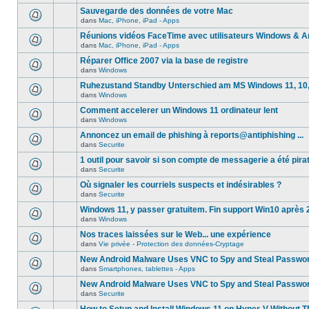
Sauvegarde des données de votre Mac
dans
Mac, iPhone, iPad - Apps
Réunions vidéos FaceTime avec utilisateurs Windows & A
dans
Mac, iPhone, iPad - Apps
Réparer Office 2007 via la base de registre
dans
Windows
Ruhezustand Standby Unterschied am MS Windows 11, 10, 8
dans
Windows
Comment accelerer un Windows 11 ordinateur lent
dans
Windows
Annoncez un email de phishing à reports@antiphishing ...
dans
Securite
1 outil pour savoir si son compte de messagerie a été pira
dans
Securite
Où signaler les courriels suspects et indésirables ?
dans
Securite
Windows 11, y passer gratuitem. Fin support Win10 après
dans
Windows
Nos traces laissées sur le Web... une expérience
dans
Vie privée - Protection des données-Cryptage
New Android Malware Uses VNC to Spy and Steal Passwo
dans
Smartphones, tablettes - Apps
New Android Malware Uses VNC to Spy and Steal Passwo
dans
Securite