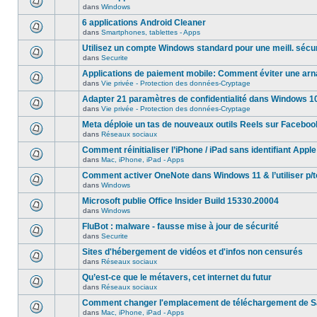
dans
Windows
6 applications Android Cleaner
dans
Smartphones, tablettes - Apps
Utilisez un compte Windows standard pour une meill. sécur
dans
Securite
Applications de paiement mobile: Comment éviter une ar
dans
Vie privée - Protection des données-Cryptage
Adapter 21 paramètres de confidentialité dans Windows 1
dans
Vie privée - Protection des données-Cryptage
Meta déploie un tas de nouveaux outils Reels sur Faceboo
dans
Réseaux sociaux
Comment réinitialiser l’iPhone / iPad sans identifiant Apple
dans
Mac, iPhone, iPad - Apps
Comment activer OneNote dans Windows 11 & l’utiliser p/t
dans
Windows
Microsoft publie Office Insider Build 15330.20004
dans
Windows
FluBot : malware - fausse mise à jour de sécurité
dans
Securite
Sites d'hébergement de vidéos et d'infos non censurés
dans
Réseaux sociaux
Qu’est-ce que le métavers, cet internet du futur
dans
Réseaux sociaux
Comment changer l'emplacement de téléchargement de Sa
dans
Mac, iPhone, iPad - Apps