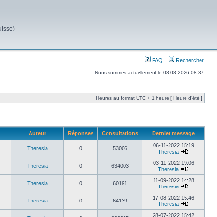
uisse)
FAQ
Rechercher
Nous sommes actuellement le 08-08-2026 08:37
Heures au format UTC + 1 heure [ Heure d’été ]
Auteur
Réponses
Consultations
Dernier message
06-11-2022 15:19
Theresia
0
53006
Theresia
03-11-2022 19:06
Theresia
0
634003
Theresia
11-09-2022 14:28
Theresia
0
60191
Theresia
17-08-2022 15:46
Theresia
0
64139
Theresia
28-07-2022 15:42