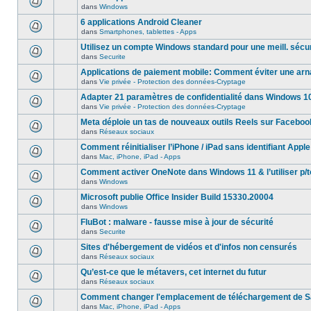
dans
Windows
6 applications Android Cleaner
dans
Smartphones, tablettes - Apps
Utilisez un compte Windows standard pour une meill. sécur
dans
Securite
Applications de paiement mobile: Comment éviter une ar
dans
Vie privée - Protection des données-Cryptage
Adapter 21 paramètres de confidentialité dans Windows 1
dans
Vie privée - Protection des données-Cryptage
Meta déploie un tas de nouveaux outils Reels sur Faceboo
dans
Réseaux sociaux
Comment réinitialiser l’iPhone / iPad sans identifiant Apple
dans
Mac, iPhone, iPad - Apps
Comment activer OneNote dans Windows 11 & l’utiliser p/t
dans
Windows
Microsoft publie Office Insider Build 15330.20004
dans
Windows
FluBot : malware - fausse mise à jour de sécurité
dans
Securite
Sites d'hébergement de vidéos et d'infos non censurés
dans
Réseaux sociaux
Qu’est-ce que le métavers, cet internet du futur
dans
Réseaux sociaux
Comment changer l'emplacement de téléchargement de Sa
dans
Mac, iPhone, iPad - Apps