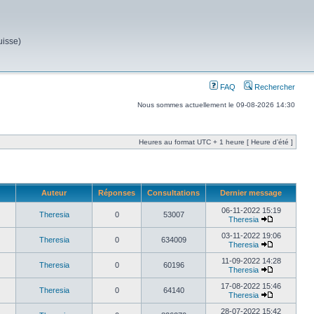
uisse)
FAQ
Rechercher
Nous sommes actuellement le 09-08-2026 14:30
Heures au format UTC + 1 heure [ Heure d’été ]
Auteur
Réponses
Consultations
Dernier message
06-11-2022 15:19
Theresia
0
53007
Theresia
03-11-2022 19:06
Theresia
0
634009
Theresia
11-09-2022 14:28
Theresia
0
60196
Theresia
17-08-2022 15:46
Theresia
0
64140
Theresia
28-07-2022 15:42