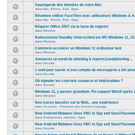
Sauvegarde des données de votre Mac
dans
Mac, iPhone, iPad - Apps
Réunions vidéos FaceTime avec utilisateurs Windows & A
dans
Mac, iPhone, iPad - Apps
Réparer Office 2007 via la base de registre
dans
Windows
Ruhezustand Standby Unterschied am MS Windows 11, 10, 8
dans
Windows
Comment accelerer un Windows 11 ordinateur lent
dans
Windows
Annoncez un email de phishing à reports@antiphishing ...
dans
Securite
1 outil pour savoir si son compte de messagerie a été pira
dans
Securite
Où signaler les courriels suspects et indésirables ?
dans
Securite
Windows 11, y passer gratuitem. Fin support Win10 après
dans
Windows
Nos traces laissées sur le Web... une expérience
dans
Vie privée - Protection des données-Cryptage
New Android Malware Uses VNC to Spy and Steal Passwo
dans
Smartphones, tablettes - Apps
New Android Malware Uses VNC to Spy and Steal Passwo
dans
Securite