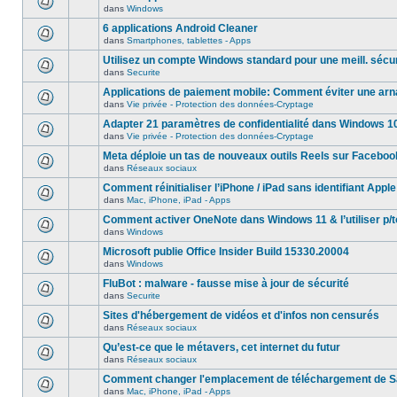
dans
Windows
6 applications Android Cleaner
dans
Smartphones, tablettes - Apps
Utilisez un compte Windows standard pour une meill. sécur
dans
Securite
Applications de paiement mobile: Comment éviter une ar
dans
Vie privée - Protection des données-Cryptage
Adapter 21 paramètres de confidentialité dans Windows 1
dans
Vie privée - Protection des données-Cryptage
Meta déploie un tas de nouveaux outils Reels sur Faceboo
dans
Réseaux sociaux
Comment réinitialiser l’iPhone / iPad sans identifiant Apple
dans
Mac, iPhone, iPad - Apps
Comment activer OneNote dans Windows 11 & l’utiliser p/t
dans
Windows
Microsoft publie Office Insider Build 15330.20004
dans
Windows
FluBot : malware - fausse mise à jour de sécurité
dans
Securite
Sites d'hébergement de vidéos et d'infos non censurés
dans
Réseaux sociaux
Qu’est-ce que le métavers, cet internet du futur
dans
Réseaux sociaux
Comment changer l'emplacement de téléchargement de Sa
dans
Mac, iPhone, iPad - Apps