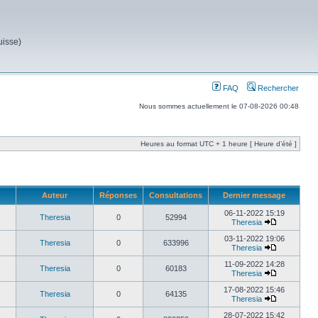
uisse)
FAQ
Rechercher
Nous sommes actuellement le 07-08-2026 00:48
Heures au format UTC + 1 heure [ Heure d’été ]
Auteur
Réponses
Consultations
Dernier message
06-11-2022 15:19
Theresia
0
52994
Theresia
03-11-2022 19:06
Theresia
0
633996
Theresia
11-09-2022 14:28
Theresia
0
60183
Theresia
17-08-2022 15:46
Theresia
0
64135
Theresia
28-07-2022 15:42