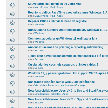
Sauvegarde des données de votre Mac
dans
Mac, iPhone, iPad - Apps
Réunions vidéos FaceTime avec utilisateurs Windows & A
dans
Mac, iPhone, iPad - Apps
Réparer Office 2007 via la base de registre
dans
Windows
Ruhezustand Standby Unterschied am MS Windows 11, 10, 8
dans
Windows
Comment accelerer un Windows 11 ordinateur lent
dans
Windows
Annoncez un email de phishing à reports@antiphishing ...
dans
Securite
1 outil pour savoir si son compte de messagerie a été pira
dans
Securite
Où signaler les courriels suspects et indésirables ?
dans
Securite
Windows 11, y passer gratuitem. Fin support Win10 après
dans
Windows
Nos traces laissées sur le Web... une expérience
dans
Vie privée - Protection des données-Cryptage
New Android Malware Uses VNC to Spy and Steal Passwo
dans
Smartphones, tablettes - Apps
New Android Malware Uses VNC to Spy and Steal Passwo
dans
Securite