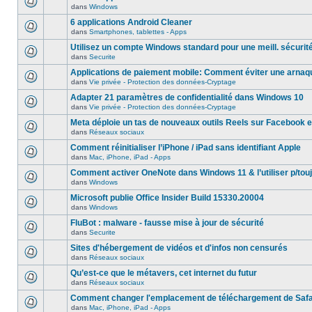
dans
Windows
6 applications Android Cleaner
dans
Smartphones, tablettes - Apps
Utilisez un compte Windows standard pour une meill. sécurit
dans
Securite
Applications de paiement mobile: Comment éviter une arnaq
dans
Vie privée - Protection des données-Cryptage
Adapter 21 paramètres de confidentialité dans Windows 10
dans
Vie privée - Protection des données-Cryptage
Meta déploie un tas de nouveaux outils Reels sur Facebook e
dans
Réseaux sociaux
Comment réinitialiser l’iPhone / iPad sans identifiant Apple
dans
Mac, iPhone, iPad - Apps
Comment activer OneNote dans Windows 11 & l’utiliser p/touj
dans
Windows
Microsoft publie Office Insider Build 15330.20004
dans
Windows
FluBot : malware - fausse mise à jour de sécurité
dans
Securite
Sites d'hébergement de vidéos et d'infos non censurés
dans
Réseaux sociaux
Qu’est-ce que le métavers, cet internet du futur
dans
Réseaux sociaux
Comment changer l'emplacement de téléchargement de Safa
dans
Mac, iPhone, iPad - Apps