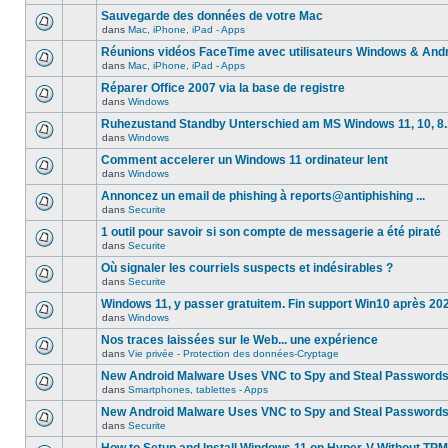
Sauvegarde des données de votre Mac
dans
Mac, iPhone, iPad - Apps
Réunions vidéos FaceTime avec utilisateurs Windows & And
dans
Mac, iPhone, iPad - Apps
Réparer Office 2007 via la base de registre
dans
Windows
Ruhezustand Standby Unterschied am MS Windows 11, 10, 8.1
dans
Windows
Comment accelerer un Windows 11 ordinateur lent
dans
Windows
Annoncez un email de phishing à reports@antiphishing ...
dans
Securite
1 outil pour savoir si son compte de messagerie a été piraté
dans
Securite
Où signaler les courriels suspects et indésirables ?
dans
Securite
Windows 11, y passer gratuitem. Fin support Win10 après 20
dans
Windows
Nos traces laissées sur le Web... une expérience
dans
Vie privée - Protection des données-Cryptage
New Android Malware Uses VNC to Spy and Steal Password
dans
Smartphones, tablettes - Apps
New Android Malware Uses VNC to Spy and Steal Password
dans
Securite