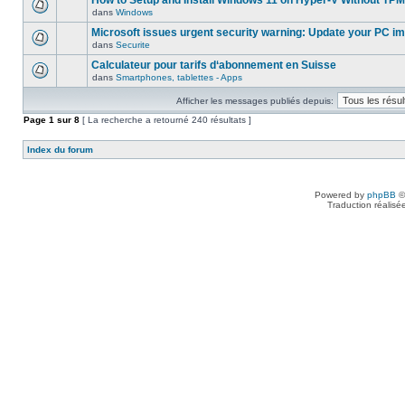
How to Setup and Install Windows 11 on Hyper-V Without TPM
dans
Windows
Microsoft issues urgent security warning: Update your PC i
dans
Securite
Calculateur pour tarifs d‘abonnement en Suisse
dans
Smartphones, tablettes - Apps
Afficher les messages publiés depuis:
Page
1
sur
8
[ La recherche a retourné 240 résultats ]
Index du forum
Powered by
phpBB
©
Traduction réalisé