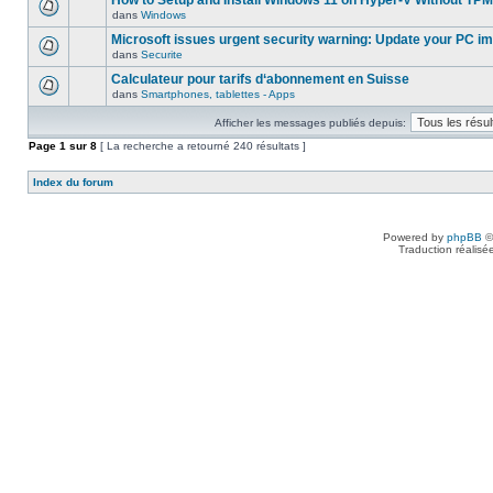
How to Setup and Install Windows 11 on Hyper-V Without TPM
dans
Windows
Microsoft issues urgent security warning: Update your PC i
dans
Securite
Calculateur pour tarifs d‘abonnement en Suisse
dans
Smartphones, tablettes - Apps
Afficher les messages publiés depuis:
Page
1
sur
8
[ La recherche a retourné 240 résultats ]
Index du forum
Powered by
phpBB
©
Traduction réalisé