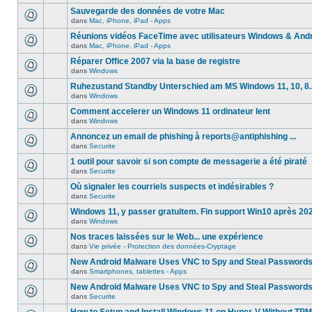
Sauvegarde des données de votre Mac
dans
Mac, iPhone, iPad - Apps
Réunions vidéos FaceTime avec utilisateurs Windows & And
dans
Mac, iPhone, iPad - Apps
Réparer Office 2007 via la base de registre
dans
Windows
Ruhezustand Standby Unterschied am MS Windows 11, 10, 8.1
dans
Windows
Comment accelerer un Windows 11 ordinateur lent
dans
Windows
Annoncez un email de phishing à reports@antiphishing ...
dans
Securite
1 outil pour savoir si son compte de messagerie a été piraté
dans
Securite
Où signaler les courriels suspects et indésirables ?
dans
Securite
Windows 11, y passer gratuitem. Fin support Win10 après 20
dans
Windows
Nos traces laissées sur le Web... une expérience
dans
Vie privée - Protection des données-Cryptage
New Android Malware Uses VNC to Spy and Steal Password
dans
Smartphones, tablettes - Apps
New Android Malware Uses VNC to Spy and Steal Password
dans
Securite