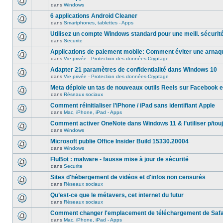
dans
Windows
6 applications Android Cleaner
dans
Smartphones, tablettes - Apps
Utilisez un compte Windows standard pour une meill. sécurit
dans
Securite
Applications de paiement mobile: Comment éviter une arnaq
dans
Vie privée - Protection des données-Cryptage
Adapter 21 paramètres de confidentialité dans Windows 10
dans
Vie privée - Protection des données-Cryptage
Meta déploie un tas de nouveaux outils Reels sur Facebook e
dans
Réseaux sociaux
Comment réinitialiser l’iPhone / iPad sans identifiant Apple
dans
Mac, iPhone, iPad - Apps
Comment activer OneNote dans Windows 11 & l’utiliser p/touj
dans
Windows
Microsoft publie Office Insider Build 15330.20004
dans
Windows
FluBot : malware - fausse mise à jour de sécurité
dans
Securite
Sites d'hébergement de vidéos et d'infos non censurés
dans
Réseaux sociaux
Qu’est-ce que le métavers, cet internet du futur
dans
Réseaux sociaux
Comment changer l'emplacement de téléchargement de Safa
dans
Mac, iPhone, iPad - Apps