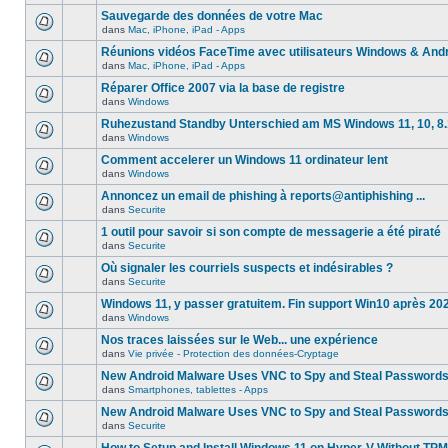
Sauvegarde des données de votre Mac
dans
Mac, iPhone, iPad - Apps
Réunions vidéos FaceTime avec utilisateurs Windows & And
dans
Mac, iPhone, iPad - Apps
Réparer Office 2007 via la base de registre
dans
Windows
Ruhezustand Standby Unterschied am MS Windows 11, 10, 8.1
dans
Windows
Comment accelerer un Windows 11 ordinateur lent
dans
Windows
Annoncez un email de phishing à reports@antiphishing ...
dans
Securite
1 outil pour savoir si son compte de messagerie a été piraté
dans
Securite
Où signaler les courriels suspects et indésirables ?
dans
Securite
Windows 11, y passer gratuitem. Fin support Win10 après 20
dans
Windows
Nos traces laissées sur le Web... une expérience
dans
Vie privée - Protection des données-Cryptage
New Android Malware Uses VNC to Spy and Steal Password
dans
Smartphones, tablettes - Apps
New Android Malware Uses VNC to Spy and Steal Password
dans
Securite