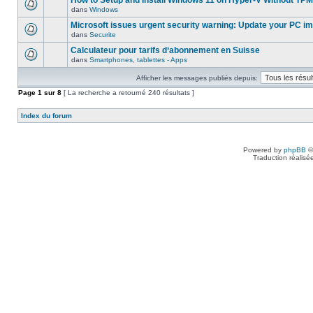
How to Setup and Install Windows 11 on Hyper-V Without TPM
dans
Windows
Microsoft issues urgent security warning: Update your PC i
dans
Securite
Calculateur pour tarifs d‘abonnement en Suisse
dans
Smartphones, tablettes - Apps
Afficher les messages publiés depuis:
Page
1
sur
8
[ La recherche a retourné 240 résultats ]
Index du forum
Powered by
phpBB
©
Traduction réalisé