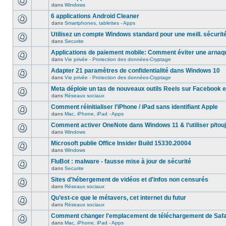
dans
Windows
6 applications Android Cleaner
dans
Smartphones, tablettes - Apps
Utilisez un compte Windows standard pour une meill. sécurit
dans
Securite
Applications de paiement mobile: Comment éviter une arnaq
dans
Vie privée - Protection des données-Cryptage
Adapter 21 paramètres de confidentialité dans Windows 10
dans
Vie privée - Protection des données-Cryptage
Meta déploie un tas de nouveaux outils Reels sur Facebook e
dans
Réseaux sociaux
Comment réinitialiser l’iPhone / iPad sans identifiant Apple
dans
Mac, iPhone, iPad - Apps
Comment activer OneNote dans Windows 11 & l’utiliser p/touj
dans
Windows
Microsoft publie Office Insider Build 15330.20004
dans
Windows
FluBot : malware - fausse mise à jour de sécurité
dans
Securite
Sites d'hébergement de vidéos et d'infos non censurés
dans
Réseaux sociaux
Qu’est-ce que le métavers, cet internet du futur
dans
Réseaux sociaux
Comment changer l'emplacement de téléchargement de Safa
dans
Mac, iPhone, iPad - Apps