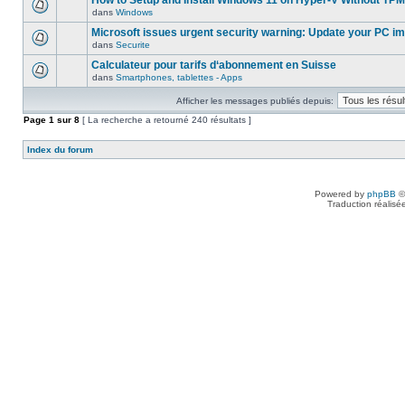
How to Setup and Install Windows 11 on Hyper-V Without TPM
dans
Windows
Microsoft issues urgent security warning: Update your PC i
dans
Securite
Calculateur pour tarifs d‘abonnement en Suisse
dans
Smartphones, tablettes - Apps
Afficher les messages publiés depuis:
Page
1
sur
8
[ La recherche a retourné 240 résultats ]
Index du forum
Powered by
phpBB
©
Traduction réalisé