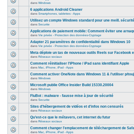
dans
Windows
6 applications Android Cleaner
dans
Smartphones, tablettes - Apps
Utilisez un compte Windows standard pour une meill. sécurit
dans
Securite
Applications de paiement mobile: Comment éviter une arnaq
dans
Vie privée - Protection des données-Cryptage
Adapter 21 paramètres de confidentialité dans Windows 10
dans
Vie privée - Protection des données-Cryptage
Meta déploie un tas de nouveaux outils Reels sur Facebook e
dans
Réseaux sociaux
Comment réinitialiser l’iPhone / iPad sans identifiant Apple
dans
Mac, iPhone, iPad - Apps
Comment activer OneNote dans Windows 11 & l’utiliser p/touj
dans
Windows
Microsoft publie Office Insider Build 15330.20004
dans
Windows
FluBot : malware - fausse mise à jour de sécurité
dans
Securite
Sites d'hébergement de vidéos et d'infos non censurés
dans
Réseaux sociaux
Qu’est-ce que le métavers, cet internet du futur
dans
Réseaux sociaux
Comment changer l'emplacement de téléchargement de Safa
dans
Mac, iPhone, iPad - Apps