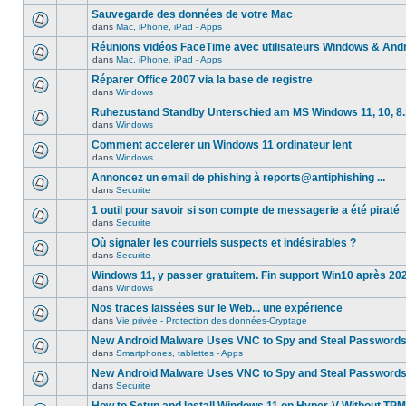
Sauvegarde des données de votre Mac
dans
Mac, iPhone, iPad - Apps
Réunions vidéos FaceTime avec utilisateurs Windows & And
dans
Mac, iPhone, iPad - Apps
Réparer Office 2007 via la base de registre
dans
Windows
Ruhezustand Standby Unterschied am MS Windows 11, 10, 8.1
dans
Windows
Comment accelerer un Windows 11 ordinateur lent
dans
Windows
Annoncez un email de phishing à reports@antiphishing ...
dans
Securite
1 outil pour savoir si son compte de messagerie a été piraté
dans
Securite
Où signaler les courriels suspects et indésirables ?
dans
Securite
Windows 11, y passer gratuitem. Fin support Win10 après 20
dans
Windows
Nos traces laissées sur le Web... une expérience
dans
Vie privée - Protection des données-Cryptage
New Android Malware Uses VNC to Spy and Steal Password
dans
Smartphones, tablettes - Apps
New Android Malware Uses VNC to Spy and Steal Password
dans
Securite