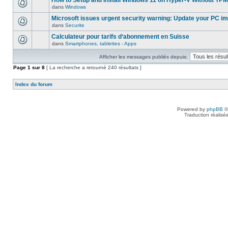
How to Setup and Install Windows 11 on Hyper-V Without TPM
dans
Windows
Microsoft issues urgent security warning: Update your PC i
dans
Securite
Calculateur pour tarifs d‘abonnement en Suisse
dans
Smartphones, tablettes - Apps
Afficher les messages publiés depuis:
Page
1
sur
8
[ La recherche a retourné 240 résultats ]
Index du forum
Powered by
phpBB
©
Traduction réalisé