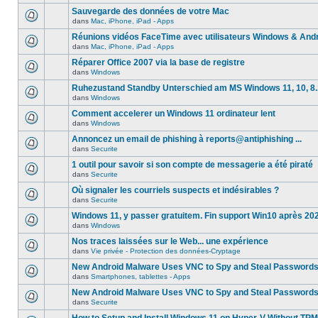
Sauvegarde des données de votre Mac
dans
Mac, iPhone, iPad - Apps
Réunions vidéos FaceTime avec utilisateurs Windows & And
dans
Mac, iPhone, iPad - Apps
Réparer Office 2007 via la base de registre
dans
Windows
Ruhezustand Standby Unterschied am MS Windows 11, 10, 8.1
dans
Windows
Comment accelerer un Windows 11 ordinateur lent
dans
Windows
Annoncez un email de phishing à reports@antiphishing ...
dans
Securite
1 outil pour savoir si son compte de messagerie a été piraté
dans
Securite
Où signaler les courriels suspects et indésirables ?
dans
Securite
Windows 11, y passer gratuitem. Fin support Win10 après 20
dans
Windows
Nos traces laissées sur le Web... une expérience
dans
Vie privée - Protection des données-Cryptage
New Android Malware Uses VNC to Spy and Steal Password
dans
Smartphones, tablettes - Apps
New Android Malware Uses VNC to Spy and Steal Password
dans
Securite