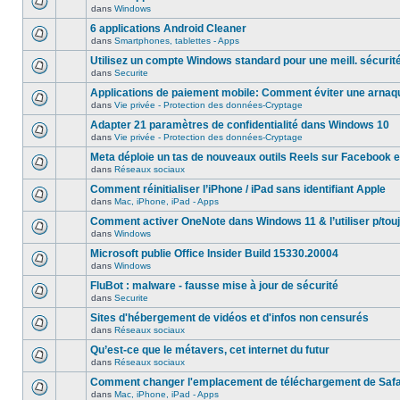
dans
Windows
6 applications Android Cleaner
dans
Smartphones, tablettes - Apps
Utilisez un compte Windows standard pour une meill. sécurit
dans
Securite
Applications de paiement mobile: Comment éviter une arnaq
dans
Vie privée - Protection des données-Cryptage
Adapter 21 paramètres de confidentialité dans Windows 10
dans
Vie privée - Protection des données-Cryptage
Meta déploie un tas de nouveaux outils Reels sur Facebook e
dans
Réseaux sociaux
Comment réinitialiser l’iPhone / iPad sans identifiant Apple
dans
Mac, iPhone, iPad - Apps
Comment activer OneNote dans Windows 11 & l’utiliser p/touj
dans
Windows
Microsoft publie Office Insider Build 15330.20004
dans
Windows
FluBot : malware - fausse mise à jour de sécurité
dans
Securite
Sites d'hébergement de vidéos et d'infos non censurés
dans
Réseaux sociaux
Qu’est-ce que le métavers, cet internet du futur
dans
Réseaux sociaux
Comment changer l'emplacement de téléchargement de Safa
dans
Mac, iPhone, iPad - Apps