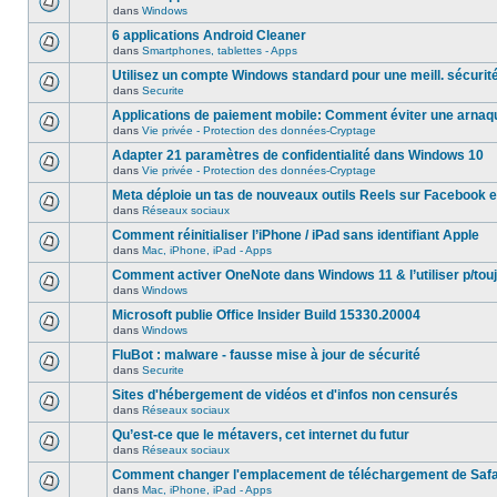
dans
Windows
6 applications Android Cleaner
dans
Smartphones, tablettes - Apps
Utilisez un compte Windows standard pour une meill. sécurit
dans
Securite
Applications de paiement mobile: Comment éviter une arnaq
dans
Vie privée - Protection des données-Cryptage
Adapter 21 paramètres de confidentialité dans Windows 10
dans
Vie privée - Protection des données-Cryptage
Meta déploie un tas de nouveaux outils Reels sur Facebook e
dans
Réseaux sociaux
Comment réinitialiser l’iPhone / iPad sans identifiant Apple
dans
Mac, iPhone, iPad - Apps
Comment activer OneNote dans Windows 11 & l’utiliser p/touj
dans
Windows
Microsoft publie Office Insider Build 15330.20004
dans
Windows
FluBot : malware - fausse mise à jour de sécurité
dans
Securite
Sites d'hébergement de vidéos et d'infos non censurés
dans
Réseaux sociaux
Qu’est-ce que le métavers, cet internet du futur
dans
Réseaux sociaux
Comment changer l'emplacement de téléchargement de Safa
dans
Mac, iPhone, iPad - Apps