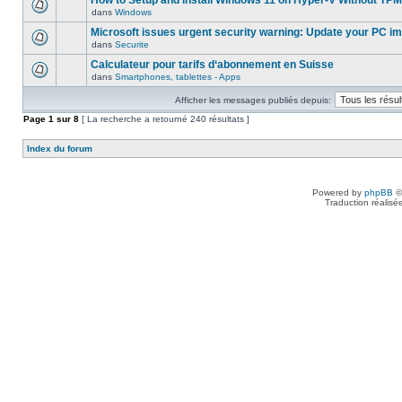
How to Setup and Install Windows 11 on Hyper-V Without TPM
dans
Windows
Microsoft issues urgent security warning: Update your PC i
dans
Securite
Calculateur pour tarifs d‘abonnement en Suisse
dans
Smartphones, tablettes - Apps
Afficher les messages publiés depuis:
Page
1
sur
8
[ La recherche a retourné 240 résultats ]
Index du forum
Powered by
phpBB
©
Traduction réalisé