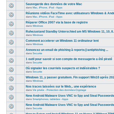
Sauvegarde des données de votre Mac
dans
Mac, iPhone, iPad - Apps
Réunions vidéos FaceTime avec utilisateurs Windows & And
dans
Mac, iPhone, iPad - Apps
Réparer Office 2007 via la base de registre
dans
Windows
Ruhezustand Standby Unterschied am MS Windows 11, 10, 8.1
dans
Windows
Comment accelerer un Windows 11 ordinateur lent
dans
Windows
Annoncez un email de phishing à reports@antiphishing ...
dans
Securite
1 outil pour savoir si son compte de messagerie a été piraté
dans
Securite
Où signaler les courriels suspects et indésirables ?
dans
Securite
Windows 11, y passer gratuitem. Fin support Win10 après 20
dans
Windows
Nos traces laissées sur le Web... une expérience
dans
Vie privée - Protection des données-Cryptage
New Android Malware Uses VNC to Spy and Steal Password
dans
Smartphones, tablettes - Apps
New Android Malware Uses VNC to Spy and Steal Password
dans
Securite