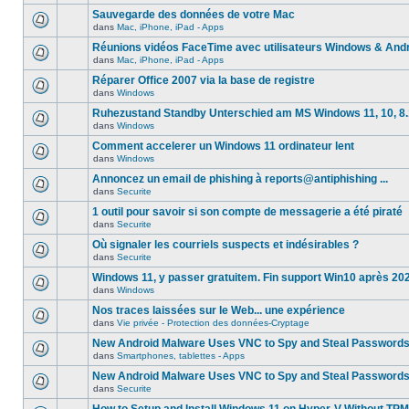
Sauvegarde des données de votre Mac
dans
Mac, iPhone, iPad - Apps
Réunions vidéos FaceTime avec utilisateurs Windows & And
dans
Mac, iPhone, iPad - Apps
Réparer Office 2007 via la base de registre
dans
Windows
Ruhezustand Standby Unterschied am MS Windows 11, 10, 8.1
dans
Windows
Comment accelerer un Windows 11 ordinateur lent
dans
Windows
Annoncez un email de phishing à reports@antiphishing ...
dans
Securite
1 outil pour savoir si son compte de messagerie a été piraté
dans
Securite
Où signaler les courriels suspects et indésirables ?
dans
Securite
Windows 11, y passer gratuitem. Fin support Win10 après 20
dans
Windows
Nos traces laissées sur le Web... une expérience
dans
Vie privée - Protection des données-Cryptage
New Android Malware Uses VNC to Spy and Steal Password
dans
Smartphones, tablettes - Apps
New Android Malware Uses VNC to Spy and Steal Password
dans
Securite