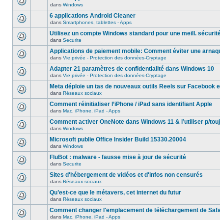
dans
Windows
6 applications Android Cleaner
dans
Smartphones, tablettes - Apps
Utilisez un compte Windows standard pour une meill. sécurit
dans
Securite
Applications de paiement mobile: Comment éviter une arnaq
dans
Vie privée - Protection des données-Cryptage
Adapter 21 paramètres de confidentialité dans Windows 10
dans
Vie privée - Protection des données-Cryptage
Meta déploie un tas de nouveaux outils Reels sur Facebook e
dans
Réseaux sociaux
Comment réinitialiser l’iPhone / iPad sans identifiant Apple
dans
Mac, iPhone, iPad - Apps
Comment activer OneNote dans Windows 11 & l’utiliser p/touj
dans
Windows
Microsoft publie Office Insider Build 15330.20004
dans
Windows
FluBot : malware - fausse mise à jour de sécurité
dans
Securite
Sites d'hébergement de vidéos et d'infos non censurés
dans
Réseaux sociaux
Qu’est-ce que le métavers, cet internet du futur
dans
Réseaux sociaux
Comment changer l'emplacement de téléchargement de Safa
dans
Mac, iPhone, iPad - Apps