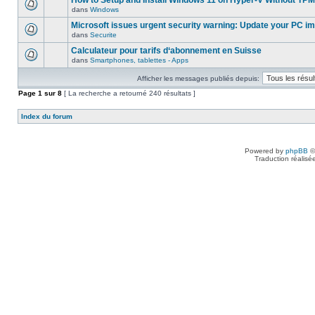
How to Setup and Install Windows 11 on Hyper-V Without TPM
dans
Windows
Microsoft issues urgent security warning: Update your PC i
dans
Securite
Calculateur pour tarifs d‘abonnement en Suisse
dans
Smartphones, tablettes - Apps
Afficher les messages publiés depuis:
Page
1
sur
8
[ La recherche a retourné 240 résultats ]
Index du forum
Powered by
phpBB
©
Traduction réalisé