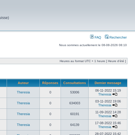
uisse)
FAQ
Rechercher
Nous sommes actuellement le 08-08-2026 08:10
Heures au format UTC + 1 heure [ Heure d’été ]
Auteur
Réponses
Consultations
Dernier message
06-11-2022 15:19
Theresia
0
53006
Theresia
03-11-2022 19:06
Theresia
0
634003
Theresia
11-09-2022 14:28
Theresia
0
60191
Theresia
17-08-2022 15:46
Theresia
0
64139
Theresia
28-07-2022 15:42