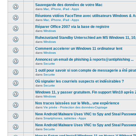
Sauvegarde des données de votre Mac
dans
Mac, iPhone, iPad - Apps
Réunions vidéos FaceTime avec utilisateurs Windows & A
dans
Mac, iPhone, iPad - Apps
Réparer Office 2007 via la base de registre
dans
Windows
Ruhezustand Standby Unterschied am MS Windows 11, 10, 8
dans
Windows
Comment accelerer un Windows 11 ordinateur lent
dans
Windows
Annoncez un email de phishing à reports@antiphishing ...
dans
Securite
1 outil pour savoir si son compte de messagerie a été pira
dans
Securite
Où signaler les courriels suspects et indésirables ?
dans
Securite
Windows 11, y passer gratuitem. Fin support Win10 après
dans
Windows
Nos traces laissées sur le Web... une expérience
dans
Vie privée - Protection des données-Cryptage
New Android Malware Uses VNC to Spy and Steal Passwo
dans
Smartphones, tablettes - Apps
New Android Malware Uses VNC to Spy and Steal Passwo
dans
Securite