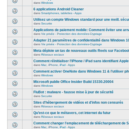
dans
Windows
6 applications Android Cleaner
dans
Smartphones, tablettes - Apps
Utilisez un compte Windows standard pour une meill. sécur
dans
Securite
Applications de paiement mobile: Comment éviter une ar
dans
Vie privée - Protection des données-Cryptage
Adapter 21 paramètres de confidentialité dans Windows 1
dans
Vie privée - Protection des données-Cryptage
Meta déploie un tas de nouveaux outils Reels sur Faceboo
dans
Réseaux sociaux
Comment réinitialiser l’iPhone / iPad sans identifiant Apple
dans
Mac, iPhone, iPad - Apps
Comment activer OneNote dans Windows 11 & l’utiliser p/t
dans
Windows
Microsoft publie Office Insider Build 15330.20004
dans
Windows
FluBot : malware - fausse mise à jour de sécurité
dans
Securite
Sites d'hébergement de vidéos et d'infos non censurés
dans
Réseaux sociaux
Qu’est-ce que le métavers, cet internet du futur
dans
Réseaux sociaux
Comment changer l'emplacement de téléchargement de Sa
dans
Mac, iPhone, iPad - Apps