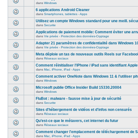
dans
Windows
6 applications Android Cleaner
dans
Smartphones, tablettes - Apps
Utilisez un compte Windows standard pour une meill. sécur
dans
Securite
Applications de paiement mobile: Comment éviter une ar
dans
Vie privée - Protection des données-Cryptage
Adapter 21 paramètres de confidentialité dans Windows 1
dans
Vie privée - Protection des données-Cryptage
Meta déploie un tas de nouveaux outils Reels sur Faceboo
dans
Réseaux sociaux
Comment réinitialiser l’iPhone / iPad sans identifiant Apple
dans
Mac, iPhone, iPad - Apps
Comment activer OneNote dans Windows 11 & l’utiliser p/t
dans
Windows
Microsoft publie Office Insider Build 15330.20004
dans
Windows
FluBot : malware - fausse mise à jour de sécurité
dans
Securite
Sites d'hébergement de vidéos et d'infos non censurés
dans
Réseaux sociaux
Qu’est-ce que le métavers, cet internet du futur
dans
Réseaux sociaux
Comment changer l'emplacement de téléchargement de Sa
dans
Mac, iPhone, iPad - Apps