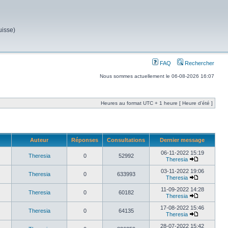
uisse)
FAQ
Rechercher
Nous sommes actuellement le 06-08-2026 16:07
Heures au format UTC + 1 heure [ Heure d’été ]
Auteur
Réponses
Consultations
Dernier message
06-11-2022 15:19
Theresia
0
52992
Theresia
03-11-2022 19:06
Theresia
0
633993
Theresia
11-09-2022 14:28
Theresia
0
60182
Theresia
17-08-2022 15:46
Theresia
0
64135
Theresia
28-07-2022 15:42