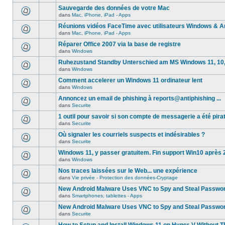
Sauvegarde des données de votre Mac
dans
Mac, iPhone, iPad - Apps
Réunions vidéos FaceTime avec utilisateurs Windows & A
dans
Mac, iPhone, iPad - Apps
Réparer Office 2007 via la base de registre
dans
Windows
Ruhezustand Standby Unterschied am MS Windows 11, 10, 8
dans
Windows
Comment accelerer un Windows 11 ordinateur lent
dans
Windows
Annoncez un email de phishing à reports@antiphishing ...
dans
Securite
1 outil pour savoir si son compte de messagerie a été pira
dans
Securite
Où signaler les courriels suspects et indésirables ?
dans
Securite
Windows 11, y passer gratuitem. Fin support Win10 après
dans
Windows
Nos traces laissées sur le Web... une expérience
dans
Vie privée - Protection des données-Cryptage
New Android Malware Uses VNC to Spy and Steal Passwo
dans
Smartphones, tablettes - Apps
New Android Malware Uses VNC to Spy and Steal Passwo
dans
Securite