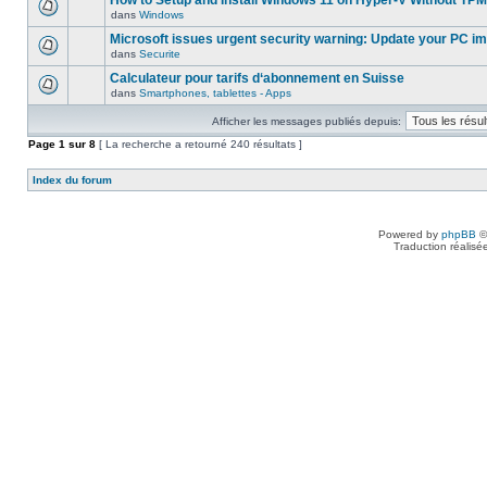
How to Setup and Install Windows 11 on Hyper-V Without TPM
dans
Windows
Microsoft issues urgent security warning: Update your PC i
dans
Securite
Calculateur pour tarifs d‘abonnement en Suisse
dans
Smartphones, tablettes - Apps
Afficher les messages publiés depuis:
Page
1
sur
8
[ La recherche a retourné 240 résultats ]
Index du forum
Powered by
phpBB
©
Traduction réalisé