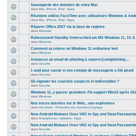
Sauvegarde des données de votre Mac
dans
Mac, iPhone, iPad - Apps
Réunions vidéos FaceTime avec utilisateurs Windows & And
dans
Mac, iPhone, iPad - Apps
Réparer Office 2007 via la base de registre
dans
Windows
Ruhezustand Standby Unterschied am MS Windows 11, 10, 8.1
dans
Windows
Comment accelerer un Windows 11 ordinateur lent
dans
Windows
Annoncez un email de phishing à reports@antiphishing ...
dans
Securite
1 outil pour savoir si son compte de messagerie a été piraté
dans
Securite
Où signaler les courriels suspects et indésirables ?
dans
Securite
Windows 11, y passer gratuitem. Fin support Win10 après 20
dans
Windows
Nos traces laissées sur le Web... une expérience
dans
Vie privée - Protection des données-Cryptage
New Android Malware Uses VNC to Spy and Steal Password
dans
Smartphones, tablettes - Apps
New Android Malware Uses VNC to Spy and Steal Password
dans
Securite