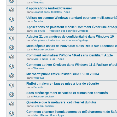
dans
Windows
6 applications Android Cleaner
dans
Smartphones, tablettes - Apps
Utilisez un compte Windows standard pour une meill. sécurit
dans
Securite
Applications de paiement mobile: Comment éviter une arnaq
dans
Vie privée - Protection des données-Cryptage
Adapter 21 paramètres de confidentialité dans Windows 10
dans
Vie privée - Protection des données-Cryptage
Meta déploie un tas de nouveaux outils Reels sur Facebook e
dans
Réseaux sociaux
Comment réinitialiser l’iPhone / iPad sans identifiant Apple
dans
Mac, iPhone, iPad - Apps
Comment activer OneNote dans Windows 11 & l’utiliser p/touj
dans
Windows
Microsoft publie Office Insider Build 15330.20004
dans
Windows
FluBot : malware - fausse mise à jour de sécurité
dans
Securite
Sites d'hébergement de vidéos et d'infos non censurés
dans
Réseaux sociaux
Qu’est-ce que le métavers, cet internet du futur
dans
Réseaux sociaux
Comment changer l'emplacement de téléchargement de Safa
dans
Mac, iPhone, iPad - Apps