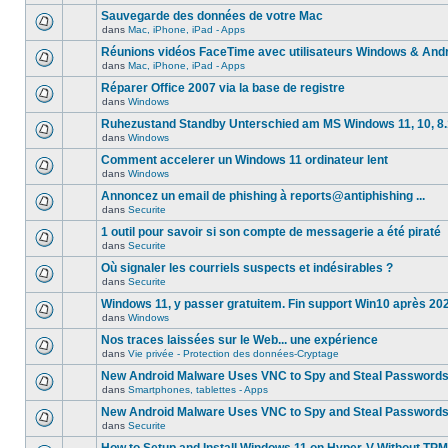
Sauvegarde des données de votre Mac
dans
Mac, iPhone, iPad - Apps
Réunions vidéos FaceTime avec utilisateurs Windows & And
dans
Mac, iPhone, iPad - Apps
Réparer Office 2007 via la base de registre
dans
Windows
Ruhezustand Standby Unterschied am MS Windows 11, 10, 8.1
dans
Windows
Comment accelerer un Windows 11 ordinateur lent
dans
Windows
Annoncez un email de phishing à reports@antiphishing ...
dans
Securite
1 outil pour savoir si son compte de messagerie a été piraté
dans
Securite
Où signaler les courriels suspects et indésirables ?
dans
Securite
Windows 11, y passer gratuitem. Fin support Win10 après 20
dans
Windows
Nos traces laissées sur le Web... une expérience
dans
Vie privée - Protection des données-Cryptage
New Android Malware Uses VNC to Spy and Steal Password
dans
Smartphones, tablettes - Apps
New Android Malware Uses VNC to Spy and Steal Password
dans
Securite