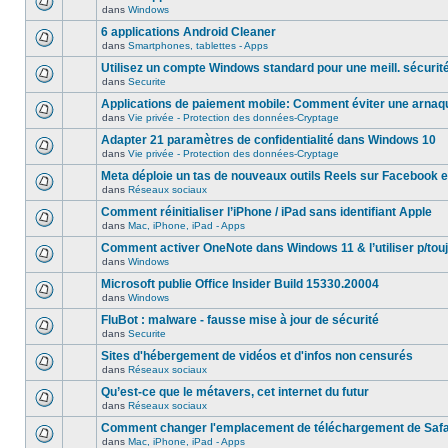
dans
Windows
6 applications Android Cleaner
dans
Smartphones, tablettes - Apps
Utilisez un compte Windows standard pour une meill. sécurit
dans
Securite
Applications de paiement mobile: Comment éviter une arnaq
dans
Vie privée - Protection des données-Cryptage
Adapter 21 paramètres de confidentialité dans Windows 10
dans
Vie privée - Protection des données-Cryptage
Meta déploie un tas de nouveaux outils Reels sur Facebook e
dans
Réseaux sociaux
Comment réinitialiser l’iPhone / iPad sans identifiant Apple
dans
Mac, iPhone, iPad - Apps
Comment activer OneNote dans Windows 11 & l’utiliser p/touj
dans
Windows
Microsoft publie Office Insider Build 15330.20004
dans
Windows
FluBot : malware - fausse mise à jour de sécurité
dans
Securite
Sites d'hébergement de vidéos et d'infos non censurés
dans
Réseaux sociaux
Qu’est-ce que le métavers, cet internet du futur
dans
Réseaux sociaux
Comment changer l'emplacement de téléchargement de Safa
dans
Mac, iPhone, iPad - Apps