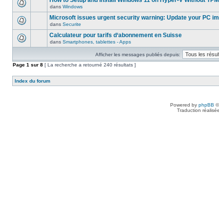
How to Setup and Install Windows 11 on Hyper-V Without TPM
dans
Windows
Microsoft issues urgent security warning: Update your PC i
dans
Securite
Calculateur pour tarifs d‘abonnement en Suisse
dans
Smartphones, tablettes - Apps
Afficher les messages publiés depuis:
Page
1
sur
8
[ La recherche a retourné 240 résultats ]
Index du forum
Powered by
phpBB
©
Traduction réalisé