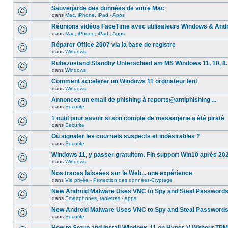
Sauvegarde des données de votre Mac
dans
Mac, iPhone, iPad - Apps
Réunions vidéos FaceTime avec utilisateurs Windows & And
dans
Mac, iPhone, iPad - Apps
Réparer Office 2007 via la base de registre
dans
Windows
Ruhezustand Standby Unterschied am MS Windows 11, 10, 8.1
dans
Windows
Comment accelerer un Windows 11 ordinateur lent
dans
Windows
Annoncez un email de phishing à reports@antiphishing ...
dans
Securite
1 outil pour savoir si son compte de messagerie a été piraté
dans
Securite
Où signaler les courriels suspects et indésirables ?
dans
Securite
Windows 11, y passer gratuitem. Fin support Win10 après 20
dans
Windows
Nos traces laissées sur le Web... une expérience
dans
Vie privée - Protection des données-Cryptage
New Android Malware Uses VNC to Spy and Steal Password
dans
Smartphones, tablettes - Apps
New Android Malware Uses VNC to Spy and Steal Password
dans
Securite