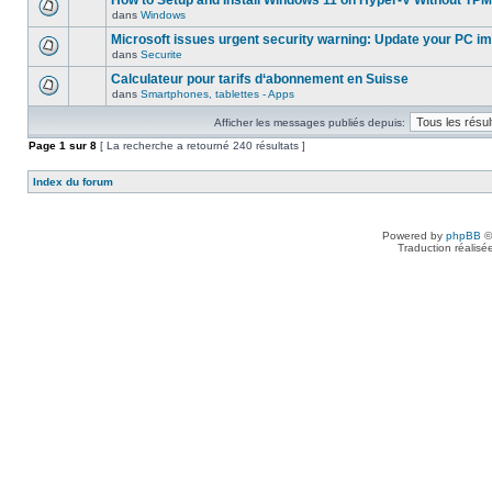
How to Setup and Install Windows 11 on Hyper-V Without TPM
dans
Windows
Microsoft issues urgent security warning: Update your PC i
dans
Securite
Calculateur pour tarifs d‘abonnement en Suisse
dans
Smartphones, tablettes - Apps
Afficher les messages publiés depuis:
Page
1
sur
8
[ La recherche a retourné 240 résultats ]
Index du forum
Powered by
phpBB
©
Traduction réalisé