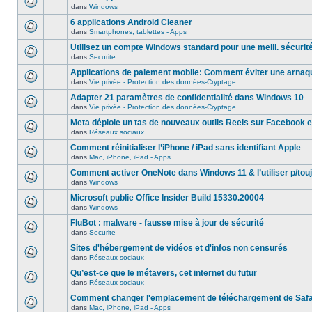
dans
Windows
6 applications Android Cleaner
dans
Smartphones, tablettes - Apps
Utilisez un compte Windows standard pour une meill. sécurit
dans
Securite
Applications de paiement mobile: Comment éviter une arnaq
dans
Vie privée - Protection des données-Cryptage
Adapter 21 paramètres de confidentialité dans Windows 10
dans
Vie privée - Protection des données-Cryptage
Meta déploie un tas de nouveaux outils Reels sur Facebook e
dans
Réseaux sociaux
Comment réinitialiser l’iPhone / iPad sans identifiant Apple
dans
Mac, iPhone, iPad - Apps
Comment activer OneNote dans Windows 11 & l’utiliser p/touj
dans
Windows
Microsoft publie Office Insider Build 15330.20004
dans
Windows
FluBot : malware - fausse mise à jour de sécurité
dans
Securite
Sites d'hébergement de vidéos et d'infos non censurés
dans
Réseaux sociaux
Qu’est-ce que le métavers, cet internet du futur
dans
Réseaux sociaux
Comment changer l'emplacement de téléchargement de Safa
dans
Mac, iPhone, iPad - Apps