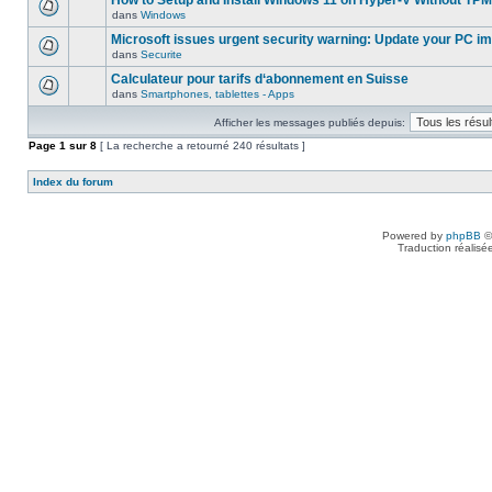
How to Setup and Install Windows 11 on Hyper-V Without TPM
dans
Windows
Microsoft issues urgent security warning: Update your PC i
dans
Securite
Calculateur pour tarifs d‘abonnement en Suisse
dans
Smartphones, tablettes - Apps
Afficher les messages publiés depuis:
Page
1
sur
8
[ La recherche a retourné 240 résultats ]
Index du forum
Powered by
phpBB
©
Traduction réalisé