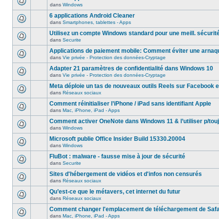
dans
Windows
6 applications Android Cleaner
dans
Smartphones, tablettes - Apps
Utilisez un compte Windows standard pour une meill. sécurit
dans
Securite
Applications de paiement mobile: Comment éviter une arnaq
dans
Vie privée - Protection des données-Cryptage
Adapter 21 paramètres de confidentialité dans Windows 10
dans
Vie privée - Protection des données-Cryptage
Meta déploie un tas de nouveaux outils Reels sur Facebook e
dans
Réseaux sociaux
Comment réinitialiser l’iPhone / iPad sans identifiant Apple
dans
Mac, iPhone, iPad - Apps
Comment activer OneNote dans Windows 11 & l’utiliser p/touj
dans
Windows
Microsoft publie Office Insider Build 15330.20004
dans
Windows
FluBot : malware - fausse mise à jour de sécurité
dans
Securite
Sites d'hébergement de vidéos et d'infos non censurés
dans
Réseaux sociaux
Qu’est-ce que le métavers, cet internet du futur
dans
Réseaux sociaux
Comment changer l'emplacement de téléchargement de Safa
dans
Mac, iPhone, iPad - Apps