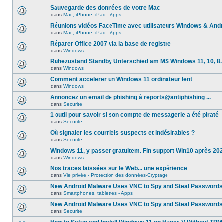
Sauvegarde des données de votre Mac
dans
Mac, iPhone, iPad - Apps
Réunions vidéos FaceTime avec utilisateurs Windows & And
dans
Mac, iPhone, iPad - Apps
Réparer Office 2007 via la base de registre
dans
Windows
Ruhezustand Standby Unterschied am MS Windows 11, 10, 8.1
dans
Windows
Comment accelerer un Windows 11 ordinateur lent
dans
Windows
Annoncez un email de phishing à reports@antiphishing ...
dans
Securite
1 outil pour savoir si son compte de messagerie a été piraté
dans
Securite
Où signaler les courriels suspects et indésirables ?
dans
Securite
Windows 11, y passer gratuitem. Fin support Win10 après 20
dans
Windows
Nos traces laissées sur le Web... une expérience
dans
Vie privée - Protection des données-Cryptage
New Android Malware Uses VNC to Spy and Steal Password
dans
Smartphones, tablettes - Apps
New Android Malware Uses VNC to Spy and Steal Password
dans
Securite