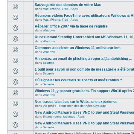
Sauvegarde des données de votre Mac
dans
Mac, iPhone, iPad - Apps
Réunions vidéos FaceTime avec utilisateurs Windows & A
dans
Mac, iPhone, iPad - Apps
Réparer Office 2007 via la base de registre
dans
Windows
Ruhezustand Standby Unterschied am MS Windows 11, 10, 8
dans
Windows
Comment accelerer un Windows 11 ordinateur lent
dans
Windows
Annoncez un email de phishing à reports@antiphishing ...
dans
Securite
1 outil pour savoir si son compte de messagerie a été pira
dans
Securite
Où signaler les courriels suspects et indésirables ?
dans
Securite
Windows 11, y passer gratuitem. Fin support Win10 après
dans
Windows
Nos traces laissées sur le Web... une expérience
dans
Vie privée - Protection des données-Cryptage
New Android Malware Uses VNC to Spy and Steal Passwo
dans
Smartphones, tablettes - Apps
New Android Malware Uses VNC to Spy and Steal Passwo
dans
Securite