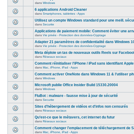
dans
Windows
6 applications Android Cleaner
dans
Smartphones, tablettes - Apps
Utilisez un compte Windows standard pour une meill. sécur
dans
Securite
Applications de paiement mobile: Comment éviter une ar
dans
Vie privée - Protection des données-Cryptage
Adapter 21 paramètres de confidentialité dans Windows 1
dans
Vie privée - Protection des données-Cryptage
Meta déploie un tas de nouveaux outils Reels sur Faceboo
dans
Réseaux sociaux
Comment réinitialiser l’iPhone / iPad sans identifiant Apple
dans
Mac, iPhone, iPad - Apps
Comment activer OneNote dans Windows 11 & l’utiliser p/t
dans
Windows
Microsoft publie Office Insider Build 15330.20004
dans
Windows
FluBot : malware - fausse mise à jour de sécurité
dans
Securite
Sites d'hébergement de vidéos et d'infos non censurés
dans
Réseaux sociaux
Qu’est-ce que le métavers, cet internet du futur
dans
Réseaux sociaux
Comment changer l'emplacement de téléchargement de Sa
dans
Mac, iPhone, iPad - Apps