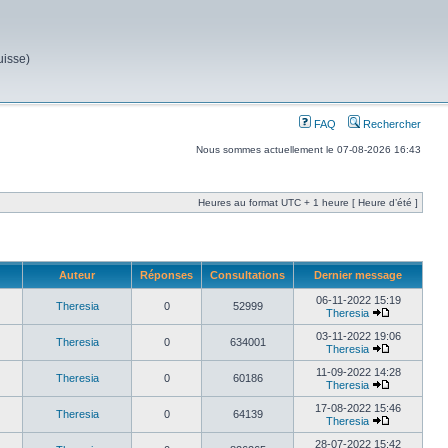
uisse)
FAQ
Rechercher
Nous sommes actuellement le 07-08-2026 16:43
Heures au format UTC + 1 heure [ Heure d’été ]
Auteur
Réponses
Consultations
Dernier message
06-11-2022 15:19
Theresia
0
52999
Theresia
03-11-2022 19:06
Theresia
0
634001
Theresia
11-09-2022 14:28
Theresia
0
60186
Theresia
17-08-2022 15:46
Theresia
0
64139
Theresia
28-07-2022 15:42