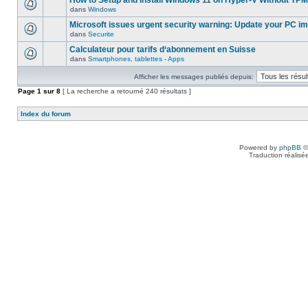
How to Setup and Install Windows 11 on Hyper-V Without TPM
dans
Windows
Microsoft issues urgent security warning: Update your PC i
dans
Securite
Calculateur pour tarifs d‘abonnement en Suisse
dans
Smartphones, tablettes - Apps
Afficher les messages publiés depuis:
Page
1
sur
8
[ La recherche a retourné 240 résultats ]
Index du forum
Powered by
phpBB
©
Traduction réalisé