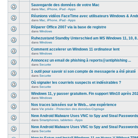
Sauvegarde des données de votre Mac
dans
Mac, iPhone, iPad - Apps
Réunions vidéos FaceTime avec utilisateurs Windows & And
dans
Mac, iPhone, iPad - Apps
Réparer Office 2007 via la base de registre
dans
Windows
Ruhezustand Standby Unterschied am MS Windows 11, 10, 8.1
dans
Windows
Comment accelerer un Windows 11 ordinateur lent
dans
Windows
Annoncez un email de phishing à reports@antiphishing ...
dans
Securite
1 outil pour savoir si son compte de messagerie a été piraté
dans
Securite
Où signaler les courriels suspects et indésirables ?
dans
Securite
Windows 11, y passer gratuitem. Fin support Win10 après 20
dans
Windows
Nos traces laissées sur le Web... une expérience
dans
Vie privée - Protection des données-Cryptage
New Android Malware Uses VNC to Spy and Steal Password
dans
Smartphones, tablettes - Apps
New Android Malware Uses VNC to Spy and Steal Password
dans
Securite