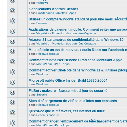
dans
Windows
6 applications Android Cleaner
dans
Smartphones, tablettes - Apps
Utilisez un compte Windows standard pour une meill. sécurit
dans
Securite
Applications de paiement mobile: Comment éviter une arnaq
dans
Vie privée - Protection des données-Cryptage
Adapter 21 paramètres de confidentialité dans Windows 10
dans
Vie privée - Protection des données-Cryptage
Meta déploie un tas de nouveaux outils Reels sur Facebook e
dans
Réseaux sociaux
Comment réinitialiser l’iPhone / iPad sans identifiant Apple
dans
Mac, iPhone, iPad - Apps
Comment activer OneNote dans Windows 11 & l’utiliser p/touj
dans
Windows
Microsoft publie Office Insider Build 15330.20004
dans
Windows
FluBot : malware - fausse mise à jour de sécurité
dans
Securite
Sites d'hébergement de vidéos et d'infos non censurés
dans
Réseaux sociaux
Qu’est-ce que le métavers, cet internet du futur
dans
Réseaux sociaux
Comment changer l'emplacement de téléchargement de Safa
dans
Mac, iPhone, iPad - Apps