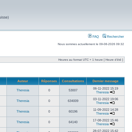
uisse)
FAQ
Rechercher
Nous sommes actuellement le 09-08-2026 09:32
Heures au format UTC + 1 heure [ Heure d’été ]
Auteur
Réponses
Consultations
Dernier message
06-11-2022 15:19
Theresia
0
53007
Theresia
03-11-2022 19:06
Theresia
0
634009
Theresia
11-09-2022 14:28
Theresia
0
60196
Theresia
17-08-2022 15:46
Theresia
0
64140
Theresia
28-07-2022 15:42