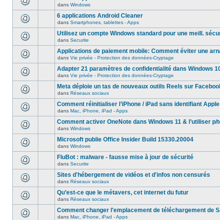
dans
Windows
6 applications Android Cleaner
dans
Smartphones, tablettes - Apps
Utilisez un compte Windows standard pour une meill. sécur
dans
Securite
Applications de paiement mobile: Comment éviter une ar
dans
Vie privée - Protection des données-Cryptage
Adapter 21 paramètres de confidentialité dans Windows 1
dans
Vie privée - Protection des données-Cryptage
Meta déploie un tas de nouveaux outils Reels sur Faceboo
dans
Réseaux sociaux
Comment réinitialiser l’iPhone / iPad sans identifiant Apple
dans
Mac, iPhone, iPad - Apps
Comment activer OneNote dans Windows 11 & l’utiliser p/t
dans
Windows
Microsoft publie Office Insider Build 15330.20004
dans
Windows
FluBot : malware - fausse mise à jour de sécurité
dans
Securite
Sites d'hébergement de vidéos et d'infos non censurés
dans
Réseaux sociaux
Qu’est-ce que le métavers, cet internet du futur
dans
Réseaux sociaux
Comment changer l'emplacement de téléchargement de Sa
dans
Mac, iPhone, iPad - Apps