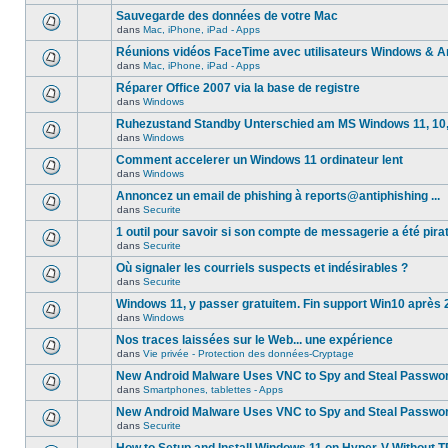
Sauvegarde des données de votre Mac
dans
Mac, iPhone, iPad - Apps
Réunions vidéos FaceTime avec utilisateurs Windows & A
dans
Mac, iPhone, iPad - Apps
Réparer Office 2007 via la base de registre
dans
Windows
Ruhezustand Standby Unterschied am MS Windows 11, 10, 8
dans
Windows
Comment accelerer un Windows 11 ordinateur lent
dans
Windows
Annoncez un email de phishing à reports@antiphishing ...
dans
Securite
1 outil pour savoir si son compte de messagerie a été pira
dans
Securite
Où signaler les courriels suspects et indésirables ?
dans
Securite
Windows 11, y passer gratuitem. Fin support Win10 après
dans
Windows
Nos traces laissées sur le Web... une expérience
dans
Vie privée - Protection des données-Cryptage
New Android Malware Uses VNC to Spy and Steal Passwo
dans
Smartphones, tablettes - Apps
New Android Malware Uses VNC to Spy and Steal Passwo
dans
Securite