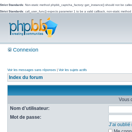
Strict Standards
: Non-static method phpbb_captcha_factory::get_instance() should not be called 
Strict Standards
: call_user_func() expects parameter 1 to be a valid callback, non-static metho
Connexion
Voir les messages sans réponses
|
Voir les sujets actifs
Index du forum
Vous d
Nom d’utilisateur:
Mot de passe:
J’ai oubli
Me conne