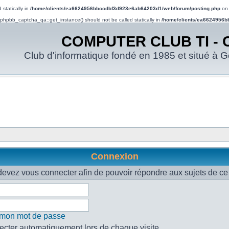
statically in
/home/clients/ea6624956bbccdbf3d923e6ab64203d1/web/forum/posting.php
on 
d phpbb_captcha_qa::get_instance() should not be called statically in
/home/clients/ea6624956b
COMPUTER CLUB TI - 
Club d'informatique fondé en 1985 et situé à 
Connexion
evez vous connecter afin de pouvoir répondre aux sujets de ce
é mon mot de passe
cter automatiquement lors de chaque visite