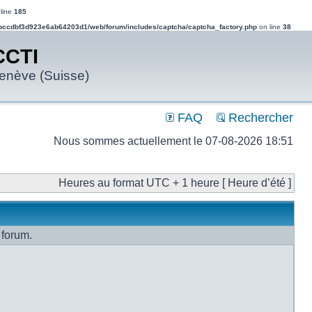
line
185
bccdbf3d923e6ab64203d1/web/forum/includes/captcha/captcha_factory.php
on line
38
CCTI
Genève (Suisse)
FAQ
Rechercher
Nous sommes actuellement le 07-08-2026 18:51
Heures au format UTC + 1 heure [ Heure d’été ]
 forum.