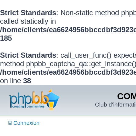
Strict Standards
: Non-static method phpb
called statically in
/home/clients/ea6624956bbccdbf3d923
185
Strict Standards
: call_user_func() expect
method phpbb_captcha_qa::get_instance() s
/home/clients/ea6624956bbccdbf3d923e
on line
38
COM
Club d'informat
Connexion