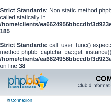
Strict Standards
: Non-static method phpb
called statically in
/home/clients/ea6624956bbccdbf3d923
185
Strict Standards
: call_user_func() expect
method phpbb_captcha_qa::get_instance() s
/home/clients/ea6624956bbccdbf3d923e
on line
38
COM
Club d'informat
Connexion