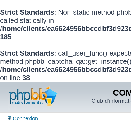
Strict Standards
: Non-static method phpb
called statically in
/home/clients/ea6624956bbccdbf3d923
185
Strict Standards
: call_user_func() expect
method phpbb_captcha_qa::get_instance() s
/home/clients/ea6624956bbccdbf3d923e
on line
38
COM
Club d'informat
Connexion