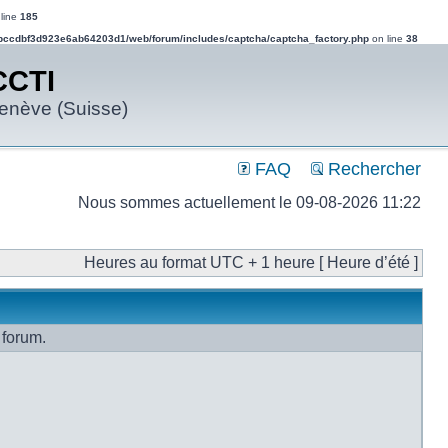
line
185
bccdbf3d923e6ab64203d1/web/forum/includes/captcha/captcha_factory.php
on line
38
CCTI
Genève (Suisse)
FAQ
Rechercher
Nous sommes actuellement le 09-08-2026 11:22
Heures au format UTC + 1 heure [ Heure d’été ]
 forum.