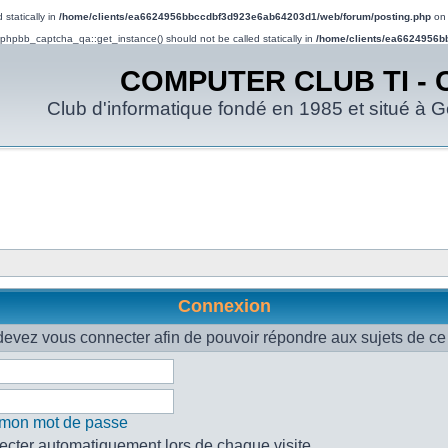
statically in
/home/clients/ea6624956bbccdbf3d923e6ab64203d1/web/forum/posting.php
on 
d phpbb_captcha_qa::get_instance() should not be called statically in
/home/clients/ea6624956b
COMPUTER CLUB TI - 
Club d'informatique fondé en 1985 et situé à 
Connexion
evez vous connecter afin de pouvoir répondre aux sujets de ce
é mon mot de passe
cter automatiquement lors de chaque visite