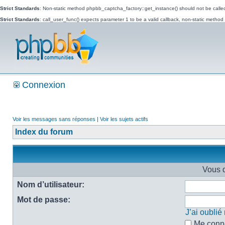
Strict Standards
: Non-static method phpbb_captcha_factory::get_instance() should not be called 
Strict Standards
: call_user_func() expects parameter 1 to be a valid callback, non-static metho
Connexion
Voir les messages sans réponses
|
Voir les sujets actifs
Index du forum
Vous d
Nom d’utilisateur:
Mot de passe:
J’ai oubli
Me conne