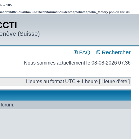
line
185
bccdbf3d923e6ab64203d1/web/forum/includes/captcha/captcha_factory.php
on line
38
CCTI
Genève (Suisse)
FAQ
Rechercher
Nous sommes actuellement le 08-08-2026 07:36
Heures au format UTC + 1 heure [ Heure d’été ]
 forum.