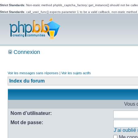
Strict Standards
: Non-static method phpbb_captcha_factory::get_instance() should not be called 
Strict Standards
: call_user_func() expects parameter 1 to be a valid callback, non-static metho
Connexion
Voir les messages sans réponses
|
Voir les sujets actifs
Index du forum
Vous d
Nom d’utilisateur:
Mot de passe:
J’ai oubli
Me conne