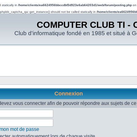
statically in
/home/clients/ea6624956bbccdbf3d923e6ab64203d1/web/forum/posting.php
on 
d phpbb_captcha_qa::get_instance() should not be called statically in
/home/clients/ea6624956b
COMPUTER CLUB TI - 
Club d'informatique fondé en 1985 et situé à 
Connexion
evez vous connecter afin de pouvoir répondre aux sujets de ce
é mon mot de passe
cter automatiquement lors de chaque visite