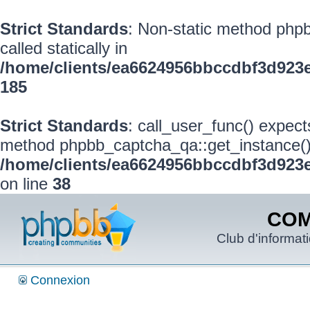
Strict Standards
: Non-static method phpb
called statically in
/home/clients/ea6624956bbccdbf3d923
185
Strict Standards
: call_user_func() expect
method phpbb_captcha_qa::get_instance() s
/home/clients/ea6624956bbccdbf3d923e
on line
38
COM
Club d'informat
Connexion