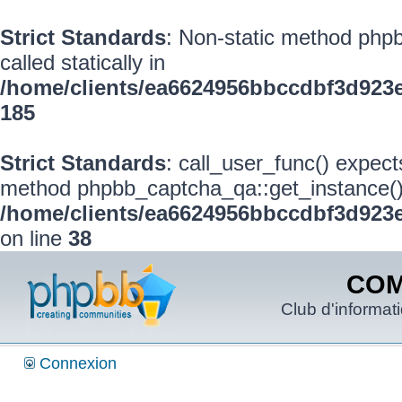
Strict Standards
: Non-static method phpb
called statically in
/home/clients/ea6624956bbccdbf3d923
185
Strict Standards
: call_user_func() expect
method phpbb_captcha_qa::get_instance() s
/home/clients/ea6624956bbccdbf3d923e
on line
38
COM
Club d'informat
Connexion