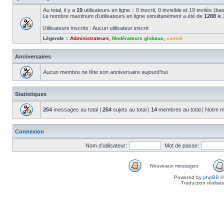
Au total, il y a
19
utilisateurs en ligne :: 0 inscrit, 0 invisible et 19 invités (
Le nombre maximum d’utilisateurs en ligne simultanément a été de
1288
le 
Utilisateurs inscrits : Aucun utilisateur inscrit
Légende ::
Administrateurs
,
Modérateurs globaux
,
comité
Anniversaires
Aucun membre ne fête son anniversaire aujourd’hui
Statistiques
254
messages au total |
254
sujets au total |
14
membres au total | Notre m
Connexion
Nom d’utilisateur:
Mot de passe:
Nouveaux messages
Powered by
phpBB
©
Traduction réalisé