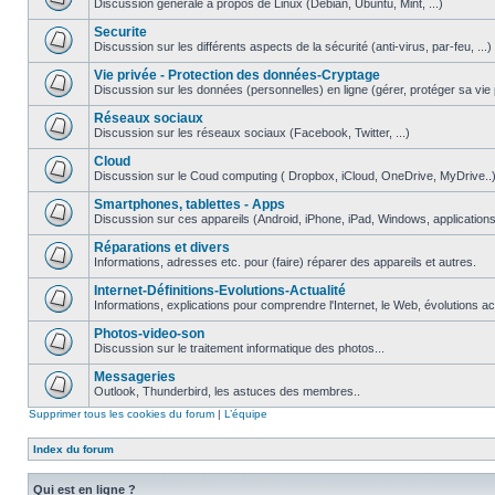
Discussion générale à propos de Linux (Debian, Ubuntu, Mint, ...)
Securite
Discussion sur les différents aspects de la sécurité (anti-virus, par-feu, ...)
Vie privée - Protection des données-Cryptage
Discussion sur les données (personnelles) en ligne (gérer, protéger sa vie pri
Réseaux sociaux
Discussion sur les réseaux sociaux (Facebook, Twitter, ...)
Cloud
Discussion sur le Coud computing ( Dropbox, iCloud, OneDrive, MyDrive..
Smartphones, tablettes - Apps
Discussion sur ces appareils (Android, iPhone, iPad, Windows, applications.
Réparations et divers
Informations, adresses etc. pour (faire) réparer des appareils et autres.
Internet-Définitions-Evolutions-Actualité
Informations, explications pour comprendre l'Internet, le Web, évolutions act
Photos-video-son
Discussion sur le traitement informatique des photos...
Messageries
Outlook, Thunderbird, les astuces des membres..
Supprimer tous les cookies du forum
|
L’équipe
Index du forum
Qui est en ligne ?