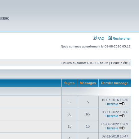
uisse)
FAQ
Rechercher
Nous sommes actuellement le 08-08-2026 05:12
Heures au format UTC + 1 heure [ Heure d’été ]
Sujets
Messages
Dernier message
15-07-2016 16:36
5
5
Theresia
03-11-2022 19:06
65
65
Theresia
05-06-2022 16:09
15
15
Theresia
02-11-2018 16:47
4
4