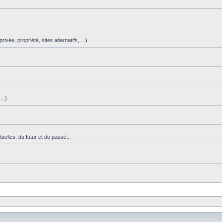
vée, propriété, sites alternatifs, ...)
)
..)
uelles, du futur et du passé...