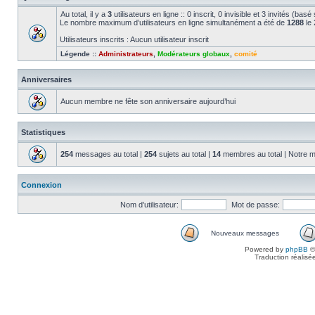
Au total, il y a
3
utilisateurs en ligne :: 0 inscrit, 0 invisible et 3 invités (bas
Le nombre maximum d’utilisateurs en ligne simultanément a été de
1288
le 
Utilisateurs inscrits : Aucun utilisateur inscrit
Légende ::
Administrateurs
,
Modérateurs globaux
,
comité
Anniversaires
Aucun membre ne fête son anniversaire aujourd’hui
Statistiques
254
messages au total |
254
sujets au total |
14
membres au total | Notre m
Connexion
Nom d’utilisateur:
Mot de passe:
Nouveaux messages
Powered by
phpBB
©
Traduction réalisé