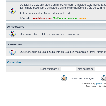
Au total, il y a
20
utilisateurs en ligne :: 0 inscrit, 0 invisible et 20 invités (
Le nombre maximum d’utilisateurs en ligne simultanément a été de
1288
le 
Utilisateurs inscrits : Aucun utilisateur inscrit
Légende ::
Administrateurs
,
Modérateurs globaux
,
comité
Anniversaires
Aucun membre ne fête son anniversaire aujourd’hui
Statistiques
254
messages au total |
254
sujets au total |
14
membres au total | Notre m
Connexion
Nom d’utilisateur:
Mot de passe:
Nouveaux messages
Powered by
phpBB
©
Traduction réalisé