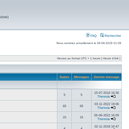
uisse)
FAQ
Rechercher
Nous sommes actuellement le 08-08-2026 01:09
Heures au format UTC + 1 heure [ Heure d’été ]
Sujets
Messages
Dernier message
15-07-2016 16:36
5
5
Theresia
03-11-2022 19:06
65
65
Theresia
05-06-2022 16:09
15
15
Theresia
02-11-2018 16:47
4
4