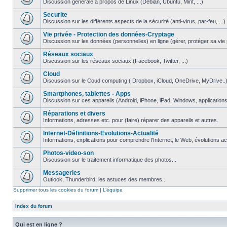
Discussion générale à propos de Linux (Debian, Ubuntu, Mint, ...)
Securite
Discussion sur les différents aspects de la sécurité (anti-virus, par-feu, ...)
Vie privée - Protection des données-Cryptage
Discussion sur les données (personnelles) en ligne (gérer, protéger sa vie pri
Réseaux sociaux
Discussion sur les réseaux sociaux (Facebook, Twitter, ...)
Cloud
Discussion sur le Coud computing ( Dropbox, iCloud, OneDrive, MyDrive..
Smartphones, tablettes - Apps
Discussion sur ces appareils (Android, iPhone, iPad, Windows, applications.
Réparations et divers
Informations, adresses etc. pour (faire) réparer des appareils et autres.
Internet-Définitions-Evolutions-Actualité
Informations, explications pour comprendre l'Internet, le Web, évolutions act
Photos-video-son
Discussion sur le traitement informatique des photos...
Messageries
Outlook, Thunderbird, les astuces des membres..
Supprimer tous les cookies du forum
|
L’équipe
Index du forum
Qui est en ligne ?