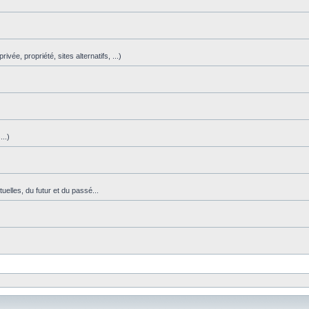
vée, propriété, sites alternatifs, ...)
)
..)
uelles, du futur et du passé...