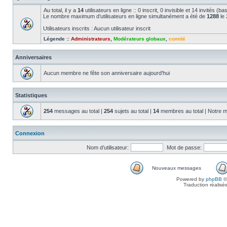
Au total, il y a
14
utilisateurs en ligne :: 0 inscrit, 0 invisible et 14 invités (
Le nombre maximum d’utilisateurs en ligne simultanément a été de
1288
le 
Utilisateurs inscrits : Aucun utilisateur inscrit
Légende ::
Administrateurs
,
Modérateurs globaux
,
comité
Anniversaires
Aucun membre ne fête son anniversaire aujourd’hui
Statistiques
254
messages au total |
254
sujets au total |
14
membres au total | Notre m
Connexion
Nom d’utilisateur:
Mot de passe:
Nouveaux messages
Powered by
phpBB
©
Traduction réalisé