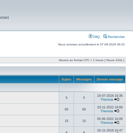
uisse)
FAQ
Rechercher
Nous sommes actuellement le 07-08-2026 06:01
Heures au format UTC + 1 heure [ Heure d’été ]
Sujets
Messages
Dernier message
15-07-2016 16:36
5
5
Theresia
03-11-2022 19:06
65
65
Theresia
05-06-2022 16:09
15
15
Theresia
02-11-2018 16:47
4
4