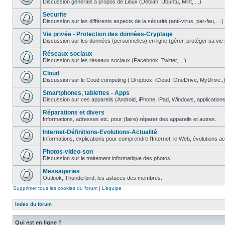
Discussion générale à propos de Linux (Debian, Ubuntu, Mint, ...)
Securite
Discussion sur les différents aspects de la sécurité (anti-virus, par-feu, ...)
Vie privée - Protection des données-Cryptage
Discussion sur les données (personnelles) en ligne (gérer, protéger sa vie pri
Réseaux sociaux
Discussion sur les réseaux sociaux (Facebook, Twitter, ...)
Cloud
Discussion sur le Coud computing ( Dropbox, iCloud, OneDrive, MyDrive..
Smartphones, tablettes - Apps
Discussion sur ces appareils (Android, iPhone, iPad, Windows, applications.
Réparations et divers
Informations, adresses etc. pour (faire) réparer des appareils et autres.
Internet-Définitions-Evolutions-Actualité
Informations, explications pour comprendre l'Internet, le Web, évolutions act
Photos-video-son
Discussion sur le traitement informatique des photos...
Messageries
Outlook, Thunderbird, les astuces des membres..
Supprimer tous les cookies du forum
|
L’équipe
Index du forum
Qui est en ligne ?