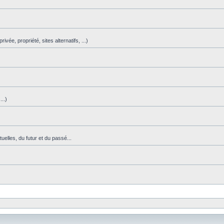
vée, propriété, sites alternatifs, ...)
)
..)
uelles, du futur et du passé...