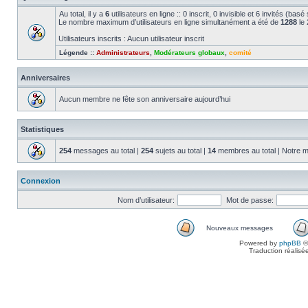
Au total, il y a
6
utilisateurs en ligne :: 0 inscrit, 0 invisible et 6 invités (bas
Le nombre maximum d’utilisateurs en ligne simultanément a été de
1288
le 
Utilisateurs inscrits : Aucun utilisateur inscrit
Légende ::
Administrateurs
,
Modérateurs globaux
,
comité
Anniversaires
Aucun membre ne fête son anniversaire aujourd’hui
Statistiques
254
messages au total |
254
sujets au total |
14
membres au total | Notre m
Connexion
Nom d’utilisateur:
Mot de passe:
Nouveaux messages
Powered by
phpBB
©
Traduction réalisé