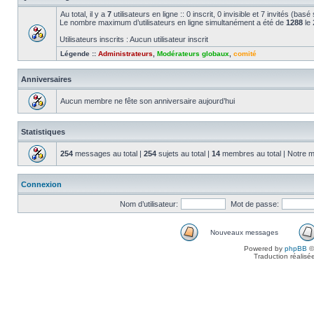
Au total, il y a
7
utilisateurs en ligne :: 0 inscrit, 0 invisible et 7 invités (bas
Le nombre maximum d’utilisateurs en ligne simultanément a été de
1288
le 
Utilisateurs inscrits : Aucun utilisateur inscrit
Légende ::
Administrateurs
,
Modérateurs globaux
,
comité
Anniversaires
Aucun membre ne fête son anniversaire aujourd’hui
Statistiques
254
messages au total |
254
sujets au total |
14
membres au total | Notre m
Connexion
Nom d’utilisateur:
Mot de passe:
Nouveaux messages
Powered by
phpBB
©
Traduction réalisé