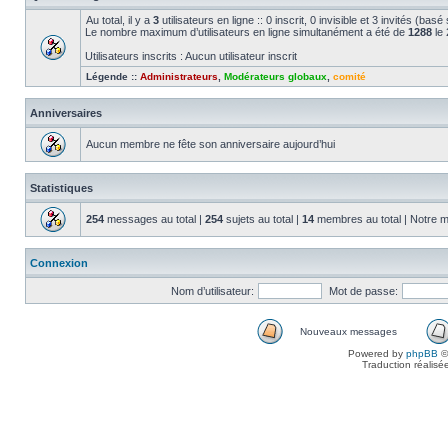
Au total, il y a
3
utilisateurs en ligne :: 0 inscrit, 0 invisible et 3 invités (bas
Le nombre maximum d’utilisateurs en ligne simultanément a été de
1288
le 
Utilisateurs inscrits : Aucun utilisateur inscrit
Légende ::
Administrateurs
,
Modérateurs globaux
,
comité
Anniversaires
Aucun membre ne fête son anniversaire aujourd’hui
Statistiques
254
messages au total |
254
sujets au total |
14
membres au total | Notre m
Connexion
Nom d’utilisateur:
Mot de passe:
Nouveaux messages
Powered by
phpBB
©
Traduction réalisé