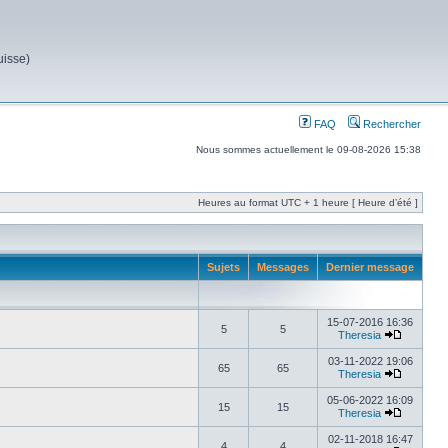
uisse)
FAQ
Rechercher
Nous sommes actuellement le 09-08-2026 15:38
Heures au format UTC + 1 heure [ Heure d’été ]
Sujets
Messages
Dernier message
15-07-2016 16:36
5
5
Theresia
03-11-2022 19:06
65
65
Theresia
05-06-2022 16:09
15
15
Theresia
02-11-2018 16:47
4
4