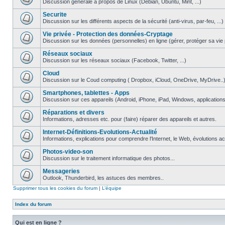
Discussion générale à propos de Linux (Debian, Ubuntu, Mint, ...)
Securite
Discussion sur les différents aspects de la sécurité (anti-virus, par-feu, ...)
Vie privée - Protection des données-Cryptage
Discussion sur les données (personnelles) en ligne (gérer, protéger sa vie pri
Réseaux sociaux
Discussion sur les réseaux sociaux (Facebook, Twitter, ...)
Cloud
Discussion sur le Coud computing ( Dropbox, iCloud, OneDrive, MyDrive..
Smartphones, tablettes - Apps
Discussion sur ces appareils (Android, iPhone, iPad, Windows, applications.
Réparations et divers
Informations, adresses etc. pour (faire) réparer des appareils et autres.
Internet-Définitions-Evolutions-Actualité
Informations, explications pour comprendre l'Internet, le Web, évolutions act
Photos-video-son
Discussion sur le traitement informatique des photos...
Messageries
Outlook, Thunderbird, les astuces des membres..
Supprimer tous les cookies du forum
|
L’équipe
Index du forum
Qui est en ligne ?