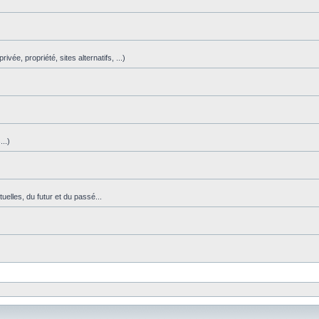
vée, propriété, sites alternatifs, ...)
)
..)
uelles, du futur et du passé...