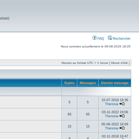
uisse)
FAQ
Rechercher
Nous sommes actuellement le 06-08-2026 18:05
Heures au format UTC + 1 heure [ Heure d’été ]
Sujets
Messages
Dernier message
15-07-2016 16:36
5
5
Theresia
03-11-2022 19:06
65
65
Theresia
05-06-2022 16:09
15
15
Theresia
02-11-2018 16:47
4
4