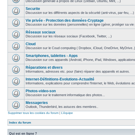
Discussion générale à propos de Linux (Debian, Ubuntu, Mint, ...)
Securite
Discussion sur les différents aspects de la sécurité (anti-virus, par-feu, ...)
Vie privée - Protection des données-Cryptage
Discussion sur les données (personnelles) en ligne (gérer, protéger sa vie pri
Réseaux sociaux
Discussion sur les réseaux sociaux (Facebook, Twitter, ...)
Cloud
Discussion sur le Coud computing ( Dropbox, iCloud, OneDrive, MyDrive..
Smartphones, tablettes - Apps
Discussion sur ces appareils (Android, iPhone, iPad, Windows, applications.
Réparations et divers
Informations, adresses etc. pour (faire) réparer des appareils et autres.
Internet-Définitions-Evolutions-Actualité
Informations, explications pour comprendre l'Internet, le Web, évolutions act
Photos-video-son
Discussion sur le traitement informatique des photos...
Messageries
Outlook, Thunderbird, les astuces des membres..
Supprimer tous les cookies du forum
|
L’équipe
Index du forum
Qui est en ligne ?