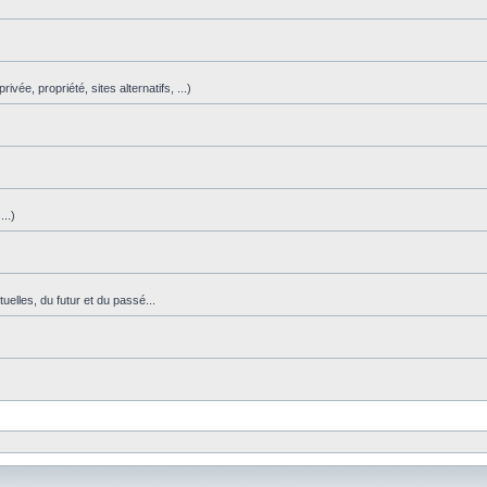
vée, propriété, sites alternatifs, ...)
)
..)
uelles, du futur et du passé...