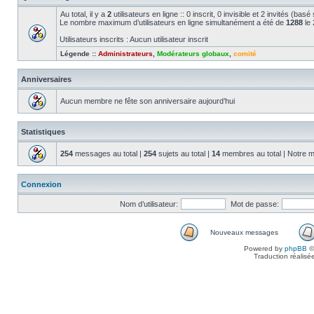
Au total, il y a
2
utilisateurs en ligne :: 0 inscrit, 0 invisible et 2 invités (bas
Le nombre maximum d’utilisateurs en ligne simultanément a été de
1288
le 
Utilisateurs inscrits : Aucun utilisateur inscrit
Légende ::
Administrateurs
,
Modérateurs globaux
,
comité
Anniversaires
Aucun membre ne fête son anniversaire aujourd’hui
Statistiques
254
messages au total |
254
sujets au total |
14
membres au total | Notre m
Connexion
Nom d’utilisateur:
Mot de passe:
Nouveaux messages
Powered by
phpBB
©
Traduction réalisé