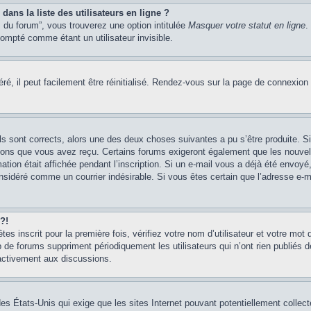
ans la liste des utilisateurs en ligne ?
 du forum”, vous trouverez une option intitulée
Masquer votre statut en ligne
.
mpté comme étant un utilisateur invisible.
é, il peut facilement être réinitialisé. Rendez-vous sur la page de connexion
ils sont corrects, alors une des deux choses suivantes a pu s’être produite. 
tions que vous avez reçu. Certains forums exigeront également que les nouvel
ation était affichée pendant l’inscription. Si un e-mail vous a déjà été envoy
considéré comme un courrier indésirable. Si vous êtes certain que l’adresse e-
?!
s inscrit pour la première fois, vérifiez votre nom d’utilisateur et votre mot 
 forums suppriment périodiquement les utilisateurs qui n’ont rien publiés dep
 activement aux discussions.
des États-Unis qui exige que les sites Internet pouvant potentiellement colle