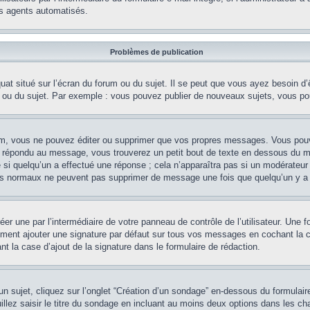
es agents automatisés.
Problèmes de publication
at situé sur l’écran du forum ou du sujet. Il se peut que vous ayez besoin d’
m ou du sujet. Par exemple : vous pouvez publier de nouveaux sujets, vous po
m, vous ne pouvez éditer ou supprimer que vos propres messages. Vous pouve
éjà répondu au message, vous trouverez un petit bout de texte en dessous du 
e si quelqu’un a effectué une réponse ; cela n’apparaîtra pas si un modérateur
teurs normaux ne peuvent pas supprimer de message une fois que quelqu’un y a
er une par l’intermédiaire de votre panneau de contrôle de l’utilisateur. Une
lement ajouter une signature par défaut sur tous vos messages en cochant la c
t la case d’ajout de la signature dans le formulaire de rédaction.
sujet, cliquez sur l’onglet “Création d’un sondage” en-dessous du formulaire 
illez saisir le titre du sondage en incluant au moins deux options dans les 