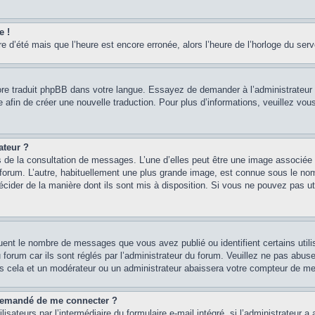
e !
re d’été mais que l’heure est encore erronée, alors l’heure de l’horloge du serve
core traduit phpBB dans votre langue. Essayez de demander à l’administrateur d
re afin de créer une nouvelle traduction. Pour plus d’informations, veuillez vo
ateur ?
rs de la consultation de messages. L’une d’elles peut être une image associée 
e forum. L’autre, habituellement une plus grande image, est connue sous le n
 décider de la manière dont ils sont mis à disposition. Si vous ne pouvez pas u
quent le nombre de messages que vous avez publié ou identifient certains util
 forum car ils sont réglés par l’administrateur du forum. Veuillez ne pas abu
as cela et un modérateur ou un administrateur abaissera votre compteur de m
st demandé de me connecter ?
isateurs par l’intermédiaire du formulaire e-mail intégré, si l’administrateur a 