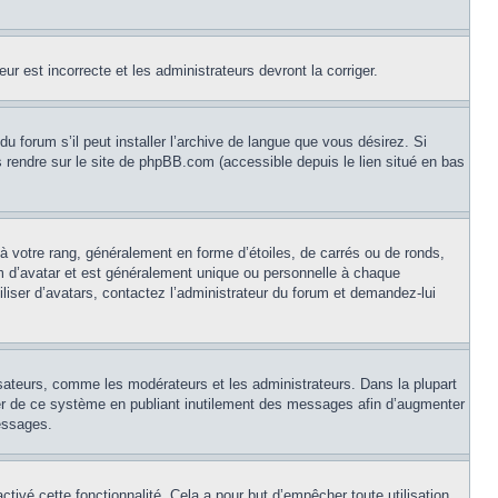
ur est incorrecte et les administrateurs devront la corriger.
u forum s’il peut installer l’archive de langue que vous désirez. Si
us rendre sur le site de phpBB.com (accessible depuis le lien situé en bas
à votre rang, généralement en forme d’étoiles, de carrés ou de ronds,
om d’avatar et est généralement unique ou personnelle à chaque
tiliser d’avatars, contactez l’administrateur du forum et demandez-lui
isateurs, comme les modérateurs et les administrateurs. Dans la plupart
ser de ce système en publiant inutilement des messages afin d’augmenter
essages.
activé cette fonctionnalité. Cela a pour but d’empêcher toute utilisation