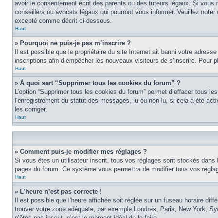
avoir le consentement écrit des parents ou des tuteurs légaux. Si vous n
conseillers ou avocats légaux qui pourront vous informer. Veuillez note
excepté comme décrit ci-dessous.
Haut
» Pourquoi ne puis-je pas m’inscrire ?
Il est possible que le propriétaire du site Internet ait banni votre adress
inscriptions afin d’empêcher les nouveaux visiteurs de s’inscrire. Pour pl
Haut
» À quoi sert “Supprimer tous les cookies du forum” ?
L’option “Supprimer tous les cookies du forum” permet d’effacer tous les
l’enregistrement du statut des messages, lu ou non lu, si cela a été ac
les corriger.
Haut
» Comment puis-je modifier mes réglages ?
Si vous êtes un utilisateur inscrit, tous vos réglages sont stockés dans 
pages du forum. Ce système vous permettra de modifier tous vos réglag
Haut
» L’heure n’est pas correcte !
Il est possible que l’heure affichée soit réglée sur un fuseau horaire diff
trouver votre zone adéquate, par exemple Londres, Paris, New York, Sydne
n’êtes pas inscrit, c’est le moment idéal de le faire.