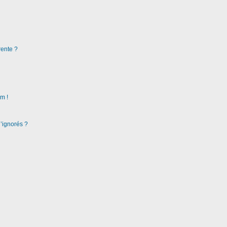
rente ?
m !
d’ignorés ?