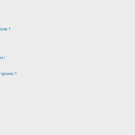
rente ?
m !
d’ignorés ?