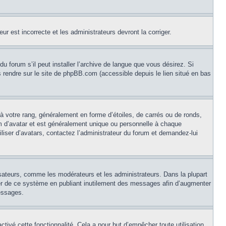
ur est incorrecte et les administrateurs devront la corriger.
u forum s’il peut installer l’archive de langue que vous désirez. Si
us rendre sur le site de phpBB.com (accessible depuis le lien situé en bas
à votre rang, généralement en forme d’étoiles, de carrés ou de ronds,
om d’avatar et est généralement unique ou personnelle à chaque
tiliser d’avatars, contactez l’administrateur du forum et demandez-lui
isateurs, comme les modérateurs et les administrateurs. Dans la plupart
ser de ce système en publiant inutilement des messages afin d’augmenter
essages.
activé cette fonctionnalité. Cela a pour but d’empêcher toute utilisation