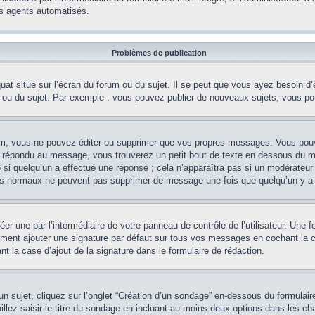
es agents automatisés.
Problèmes de publication
at situé sur l’écran du forum ou du sujet. Il se peut que vous ayez besoin d’
m ou du sujet. Par exemple : vous pouvez publier de nouveaux sujets, vous po
m, vous ne pouvez éditer ou supprimer que vos propres messages. Vous pouve
éjà répondu au message, vous trouverez un petit bout de texte en dessous du 
e si quelqu’un a effectué une réponse ; cela n’apparaîtra pas si un modérateur
teurs normaux ne peuvent pas supprimer de message une fois que quelqu’un y a
er une par l’intermédiaire de votre panneau de contrôle de l’utilisateur. Une
lement ajouter une signature par défaut sur tous vos messages en cochant la c
t la case d’ajout de la signature dans le formulaire de rédaction.
sujet, cliquez sur l’onglet “Création d’un sondage” en-dessous du formulaire 
illez saisir le titre du sondage en incluant au moins deux options dans les 