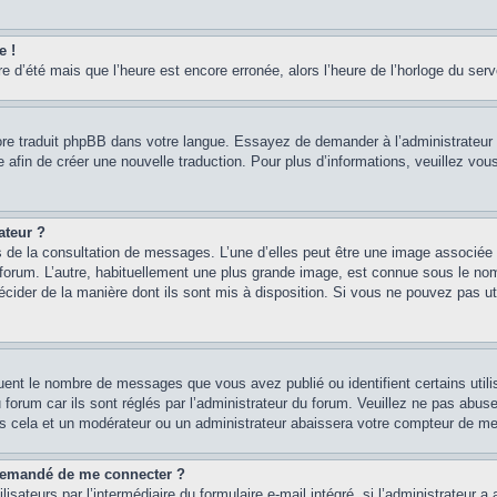
e !
re d’été mais que l’heure est encore erronée, alors l’heure de l’horloge du serve
core traduit phpBB dans votre langue. Essayez de demander à l’administrateur d
re afin de créer une nouvelle traduction. Pour plus d’informations, veuillez vo
ateur ?
rs de la consultation de messages. L’une d’elles peut être une image associée 
e forum. L’autre, habituellement une plus grande image, est connue sous le n
 décider de la manière dont ils sont mis à disposition. Si vous ne pouvez pas u
quent le nombre de messages que vous avez publié ou identifient certains util
 forum car ils sont réglés par l’administrateur du forum. Veuillez ne pas abu
as cela et un modérateur ou un administrateur abaissera votre compteur de m
st demandé de me connecter ?
isateurs par l’intermédiaire du formulaire e-mail intégré, si l’administrateur a 