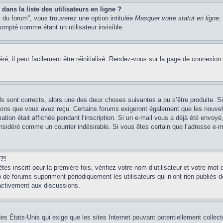
ans la liste des utilisateurs en ligne ?
 du forum”, vous trouverez une option intitulée
Masquer votre statut en ligne
.
mpté comme étant un utilisateur invisible.
é, il peut facilement être réinitialisé. Rendez-vous sur la page de connexion
ils sont corrects, alors une des deux choses suivantes a pu s’être produite. 
tions que vous avez reçu. Certains forums exigeront également que les nouvel
ation était affichée pendant l’inscription. Si un e-mail vous a déjà été envoy
considéré comme un courrier indésirable. Si vous êtes certain que l’adresse e-
?!
s inscrit pour la première fois, vérifiez votre nom d’utilisateur et votre mot 
 forums suppriment périodiquement les utilisateurs qui n’ont rien publiés dep
 activement aux discussions.
des États-Unis qui exige que les sites Internet pouvant potentiellement colle