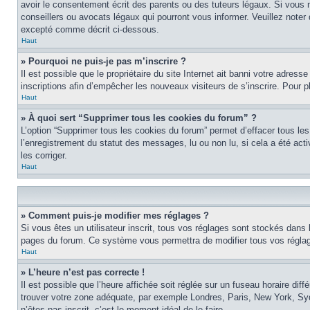
avoir le consentement écrit des parents ou des tuteurs légaux. Si vous n
conseillers ou avocats légaux qui pourront vous informer. Veuillez note
excepté comme décrit ci-dessous.
Haut
» Pourquoi ne puis-je pas m’inscrire ?
Il est possible que le propriétaire du site Internet ait banni votre adress
inscriptions afin d’empêcher les nouveaux visiteurs de s’inscrire. Pour pl
Haut
» À quoi sert “Supprimer tous les cookies du forum” ?
L’option “Supprimer tous les cookies du forum” permet d’effacer tous les
l’enregistrement du statut des messages, lu ou non lu, si cela a été ac
les corriger.
Haut
» Comment puis-je modifier mes réglages ?
Si vous êtes un utilisateur inscrit, tous vos réglages sont stockés dans 
pages du forum. Ce système vous permettra de modifier tous vos réglag
Haut
» L’heure n’est pas correcte !
Il est possible que l’heure affichée soit réglée sur un fuseau horaire diff
trouver votre zone adéquate, par exemple Londres, Paris, New York, Sydne
n’êtes pas inscrit, c’est le moment idéal de le faire.