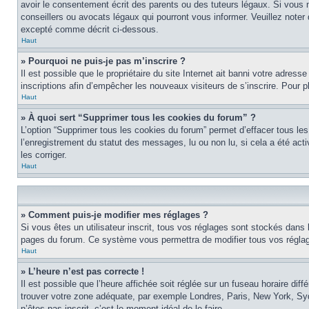
avoir le consentement écrit des parents ou des tuteurs légaux. Si vous n
conseillers ou avocats légaux qui pourront vous informer. Veuillez note
excepté comme décrit ci-dessous.
Haut
» Pourquoi ne puis-je pas m’inscrire ?
Il est possible que le propriétaire du site Internet ait banni votre adress
inscriptions afin d’empêcher les nouveaux visiteurs de s’inscrire. Pour pl
Haut
» À quoi sert “Supprimer tous les cookies du forum” ?
L’option “Supprimer tous les cookies du forum” permet d’effacer tous les
l’enregistrement du statut des messages, lu ou non lu, si cela a été ac
les corriger.
Haut
» Comment puis-je modifier mes réglages ?
Si vous êtes un utilisateur inscrit, tous vos réglages sont stockés dans 
pages du forum. Ce système vous permettra de modifier tous vos réglag
Haut
» L’heure n’est pas correcte !
Il est possible que l’heure affichée soit réglée sur un fuseau horaire diff
trouver votre zone adéquate, par exemple Londres, Paris, New York, Sydne
n’êtes pas inscrit, c’est le moment idéal de le faire.