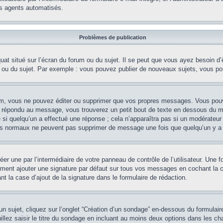
es agents automatisés.
Problèmes de publication
at situé sur l’écran du forum ou du sujet. Il se peut que vous ayez besoin d’
m ou du sujet. Par exemple : vous pouvez publier de nouveaux sujets, vous po
m, vous ne pouvez éditer ou supprimer que vos propres messages. Vous pouve
éjà répondu au message, vous trouverez un petit bout de texte en dessous du 
e si quelqu’un a effectué une réponse ; cela n’apparaîtra pas si un modérateur
teurs normaux ne peuvent pas supprimer de message une fois que quelqu’un y a
er une par l’intermédiaire de votre panneau de contrôle de l’utilisateur. Une
lement ajouter une signature par défaut sur tous vos messages en cochant la c
t la case d’ajout de la signature dans le formulaire de rédaction.
sujet, cliquez sur l’onglet “Création d’un sondage” en-dessous du formulaire 
illez saisir le titre du sondage en incluant au moins deux options dans les 