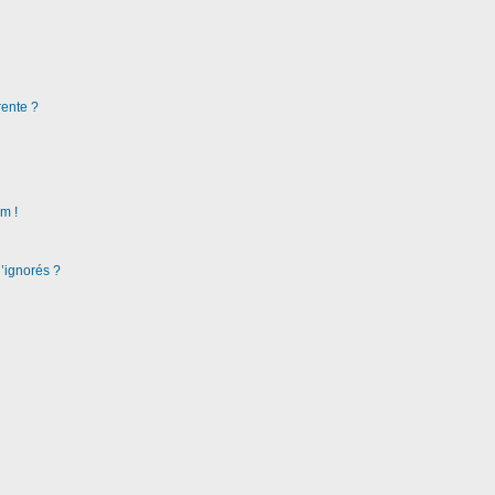
rente ?
m !
d’ignorés ?