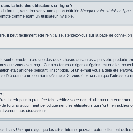
ans la liste des utilisateurs en ligne ?
 du forum”, vous trouverez une option intitulée
Masquer votre statut en ligne
.
mpté comme étant un utilisateur invisible.
é, il peut facilement être réinitialisé. Rendez-vous sur la page de connexion
ils sont corrects, alors une des deux choses suivantes a pu s’être produite. 
tions que vous avez reçu. Certains forums exigeront également que les nouvel
ation était affichée pendant l’inscription. Si un e-mail vous a déjà été envoy
considéré comme un courrier indésirable. Si vous êtes certain que l’adresse e-
?!
s inscrit pour la première fois, vérifiez votre nom d’utilisateur et votre mot 
 forums suppriment périodiquement les utilisateurs qui n’ont rien publiés dep
 activement aux discussions.
des États-Unis qui exige que les sites Internet pouvant potentiellement colle