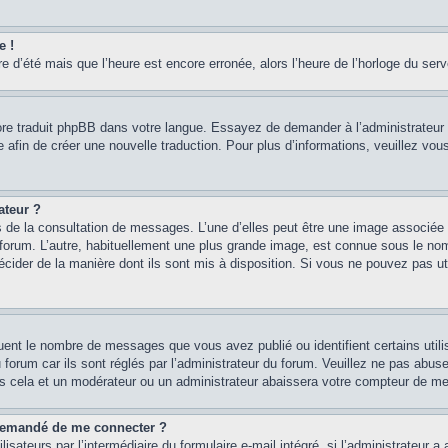
e !
re d’été mais que l’heure est encore erronée, alors l’heure de l’horloge du serve
core traduit phpBB dans votre langue. Essayez de demander à l’administrateur d
re afin de créer une nouvelle traduction. Pour plus d’informations, veuillez vo
ateur ?
rs de la consultation de messages. L’une d’elles peut être une image associée 
e forum. L’autre, habituellement une plus grande image, est connue sous le n
 décider de la manière dont ils sont mis à disposition. Si vous ne pouvez pas u
quent le nombre de messages que vous avez publié ou identifient certains util
 forum car ils sont réglés par l’administrateur du forum. Veuillez ne pas abu
as cela et un modérateur ou un administrateur abaissera votre compteur de m
st demandé de me connecter ?
isateurs par l’intermédiaire du formulaire e-mail intégré, si l’administrateur a 