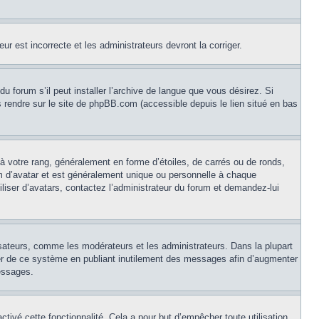
ur est incorrecte et les administrateurs devront la corriger.
u forum s’il peut installer l’archive de langue que vous désirez. Si
us rendre sur le site de phpBB.com (accessible depuis le lien situé en bas
à votre rang, généralement en forme d’étoiles, de carrés ou de ronds,
om d’avatar et est généralement unique ou personnelle à chaque
tiliser d’avatars, contactez l’administrateur du forum et demandez-lui
isateurs, comme les modérateurs et les administrateurs. Dans la plupart
ser de ce système en publiant inutilement des messages afin d’augmenter
essages.
activé cette fonctionnalité. Cela a pour but d’empêcher toute utilisation