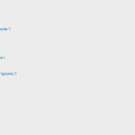
rente ?
m !
d’ignorés ?