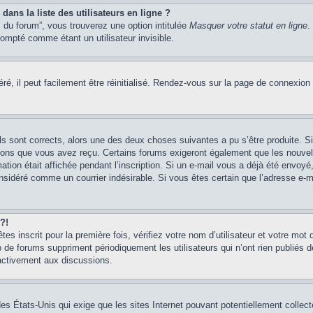
ans la liste des utilisateurs en ligne ?
 du forum”, vous trouverez une option intitulée
Masquer votre statut en ligne
.
mpté comme étant un utilisateur invisible.
é, il peut facilement être réinitialisé. Rendez-vous sur la page de connexion
ils sont corrects, alors une des deux choses suivantes a pu s’être produite. 
tions que vous avez reçu. Certains forums exigeront également que les nouvel
ation était affichée pendant l’inscription. Si un e-mail vous a déjà été envoy
considéré comme un courrier indésirable. Si vous êtes certain que l’adresse e-
?!
s inscrit pour la première fois, vérifiez votre nom d’utilisateur et votre mot 
 forums suppriment périodiquement les utilisateurs qui n’ont rien publiés dep
 activement aux discussions.
des États-Unis qui exige que les sites Internet pouvant potentiellement colle