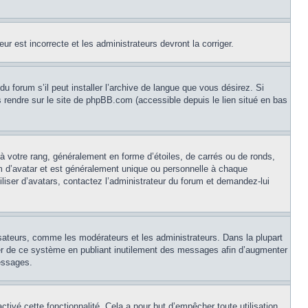
ur est incorrecte et les administrateurs devront la corriger.
u forum s’il peut installer l’archive de langue que vous désirez. Si
us rendre sur le site de phpBB.com (accessible depuis le lien situé en bas
à votre rang, généralement en forme d’étoiles, de carrés ou de ronds,
om d’avatar et est généralement unique ou personnelle à chaque
tiliser d’avatars, contactez l’administrateur du forum et demandez-lui
isateurs, comme les modérateurs et les administrateurs. Dans la plupart
ser de ce système en publiant inutilement des messages afin d’augmenter
essages.
activé cette fonctionnalité. Cela a pour but d’empêcher toute utilisation