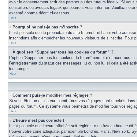
avoir le consentement écrit des parents ou des tuteurs légaux. Si vous n
conseillers ou avocats légaux qui pourront vous informer. Veuillez note
excepté comme décrit ci-dessous.
Haut
» Pourquoi ne puis-je pas m’inscrire ?
Il est possible que le propriétaire du site Internet ait banni votre adress
inscriptions afin d’empêcher les nouveaux visiteurs de s’inscrire. Pour pl
Haut
» À quoi sert “Supprimer tous les cookies du forum” ?
L’option “Supprimer tous les cookies du forum” permet d’effacer tous les
l’enregistrement du statut des messages, lu ou non lu, si cela a été ac
les corriger.
Haut
» Comment puis-je modifier mes réglages ?
Si vous êtes un utilisateur inscrit, tous vos réglages sont stockés dans 
pages du forum. Ce système vous permettra de modifier tous vos réglag
Haut
» L’heure n’est pas correcte !
Il est possible que l’heure affichée soit réglée sur un fuseau horaire diff
trouver votre zone adéquate, par exemple Londres, Paris, New York, Sydne
n’êtes pas inscrit, c’est le moment idéal de le faire.