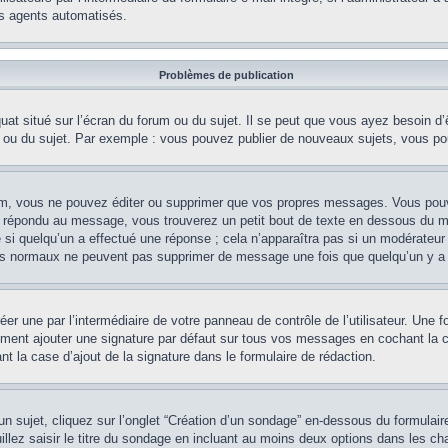
es agents automatisés.
Problèmes de publication
at situé sur l’écran du forum ou du sujet. Il se peut que vous ayez besoin d’
m ou du sujet. Par exemple : vous pouvez publier de nouveaux sujets, vous po
m, vous ne pouvez éditer ou supprimer que vos propres messages. Vous pouve
éjà répondu au message, vous trouverez un petit bout de texte en dessous du 
e si quelqu’un a effectué une réponse ; cela n’apparaîtra pas si un modérateur
teurs normaux ne peuvent pas supprimer de message une fois que quelqu’un y a
er une par l’intermédiaire de votre panneau de contrôle de l’utilisateur. Une
lement ajouter une signature par défaut sur tous vos messages en cochant la c
t la case d’ajout de la signature dans le formulaire de rédaction.
sujet, cliquez sur l’onglet “Création d’un sondage” en-dessous du formulaire 
illez saisir le titre du sondage en incluant au moins deux options dans les 