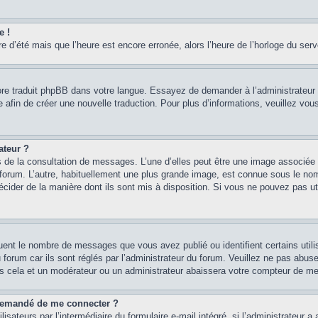
e !
re d’été mais que l’heure est encore erronée, alors l’heure de l’horloge du serve
core traduit phpBB dans votre langue. Essayez de demander à l’administrateur d
re afin de créer une nouvelle traduction. Pour plus d’informations, veuillez vo
ateur ?
rs de la consultation de messages. L’une d’elles peut être une image associée 
e forum. L’autre, habituellement une plus grande image, est connue sous le n
 décider de la manière dont ils sont mis à disposition. Si vous ne pouvez pas u
quent le nombre de messages que vous avez publié ou identifient certains util
 forum car ils sont réglés par l’administrateur du forum. Veuillez ne pas abu
as cela et un modérateur ou un administrateur abaissera votre compteur de m
st demandé de me connecter ?
isateurs par l’intermédiaire du formulaire e-mail intégré, si l’administrateur a 